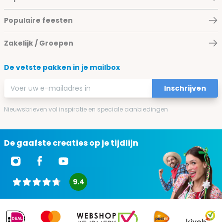
Populaire feesten
Zakelijk / Groepen
De vetste pakken in je mailbox
E-mailadres
Inschrijven
Nieuwsbrieven vol inspiratie en speciale aanbiedingen
De gaafste creaties op je tijdlijn
9.4