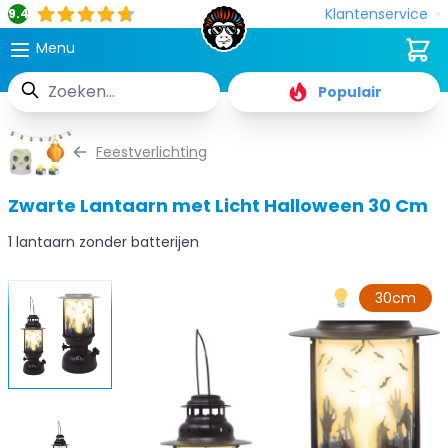
Klantenservice
9.4
Cart
Menu
Zoek
Populair
Ga naar de inhoud
Feestverlichting
Zwarte Lantaarn met Licht Halloween 30 Cm
1 lantaarn zonder batterijen
30cm