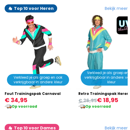
Bekijk meer
Top 10 voor Heren
Verkleed je als groep en
Verkleed je als groep en ook
verkrijgbaar in andere: va
verkrijgbaar in andere: kleur
kleur
Fout Trainingspak Carnaval
€ 34,95
€ 18,95
€ 26,95
Op voorraad
Op voorraad
Bekijk meer
Top 10 voor Dames