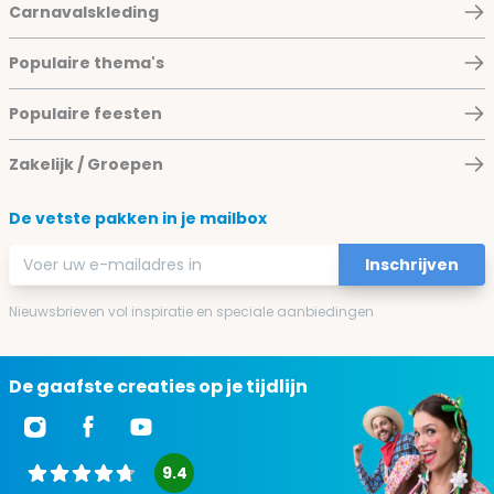
Carnavalskleding
Populaire thema's
Populaire feesten
Zakelijk / Groepen
De vetste pakken in je mailbox
E-mailadres
Inschrijven
Nieuwsbrieven vol inspiratie en speciale aanbiedingen
De gaafste creaties op je tijdlijn
9.4