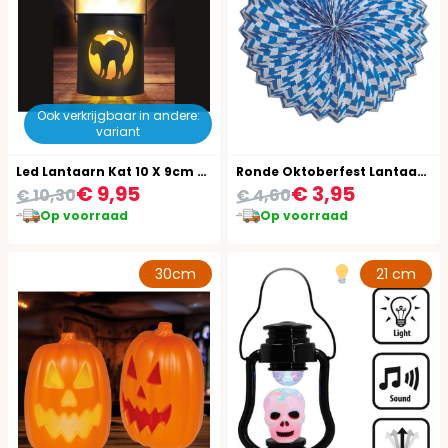
Ook verkrijgbaar in andere:
variant
Led Lantaarn Kat 10 X 9cm Halloween
Ronde Oktoberfest Lantaarn Blauw Wit 25Cm
€ 9,95
€ 3,95
€ 10,30
€ 4,60
Op voorraad
Op voorraad
30cm
21 cm