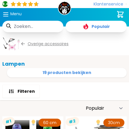
Klantenservice
9.4
Cart
Menu
Zoek
Populair
Ga naar de inhoud
Overige accessoires
Lampen
19 producten bekijken
Filteren
S
#2
#1
60 cm
30cm