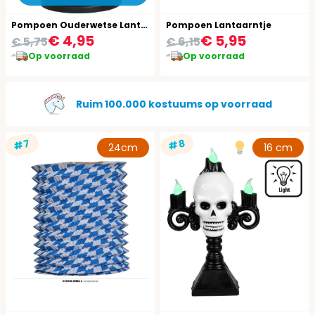
Pompoen Ouderwetse Lantaarn met Licht en Geluid 15cm Halloween
Pompoen Lantaarntje
€ 4,95
€ 5,95
€ 5,75
€ 6,15
Op voorraad
Op voorraad
Ruim 100.000 kostuums op voorraad
#7
#8
24cm
16 cm