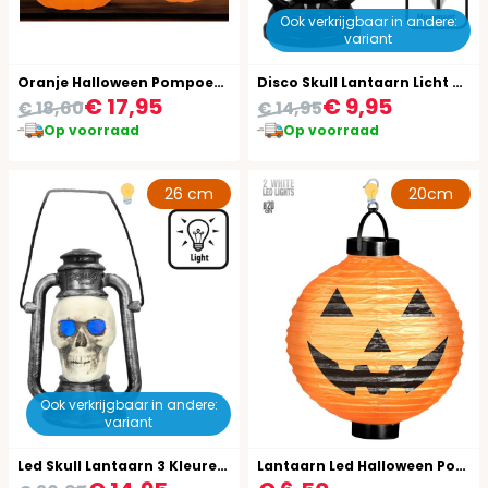
Ook verkrijgbaar in andere:
variant
Oranje Halloween Pompoen met Licht en Geluid
Disco Skull Lantaarn Licht & Geluid Halloween
€ 17,95
€ 9,95
€ 18,60
€ 14,95
Op voorraad
Op voorraad
26 cm
20cm
Ook verkrijgbaar in andere:
variant
Led Skull Lantaarn 3 Kleuren Halloween
Lantaarn Led Halloween Pompoen