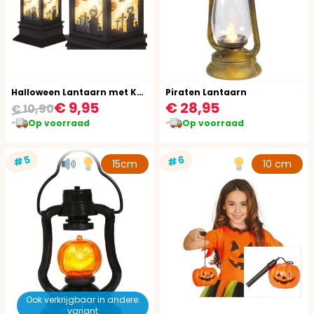
Halloween Lantaarn met Kaars Donker
Piraten Lantaarn
€ 9,95
€ 28,95
€ 10,90
Op voorraad
Op voorraad
#5
#6
15cm
10 cm
Ook verkrijgbaar in andere:
variant