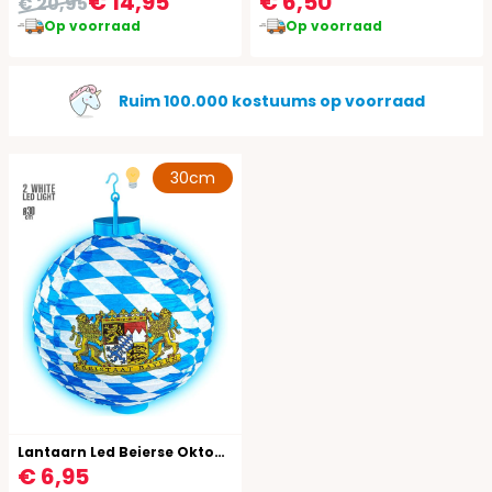
€ 14,95
€ 6,50
€ 20,95
Op voorraad
Op voorraad
Ruim 100.000 kostuums op voorraad
30cm
Lantaarn Led Beierse Oktoberfest
€ 6,95