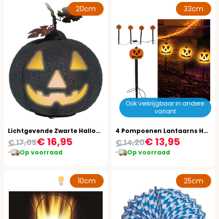
20cm
33cm
Ook verkrijgbaar in andere:
variant
Lichtgevende Zwarte Halloween Pompoen
4 Pompoenen Lantaarns Halloween
€ 16,95
€ 13,95
€ 17,05
€ 14,20
Op voorraad
Op voorraad
10cm
25cm