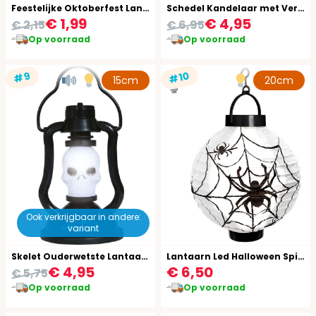
Feestelijke Oktoberfest Lantaarn Blauw Wit 24Cm
Schedel Kandelaar met Verlichting Halloween
€ 1,99
€ 4,95
€ 2,15
€ 6,95
Op voorraad
Op voorraad
#10
#9
15cm
20cm
Ook verkrijgbaar in andere:
variant
Skelet Ouderwetste Lantaarn met Licht en Geluid 15cm Halloween
Lantaarn Led Halloween Spinnenweb
€ 4,95
€ 6,50
€ 5,75
Op voorraad
Op voorraad