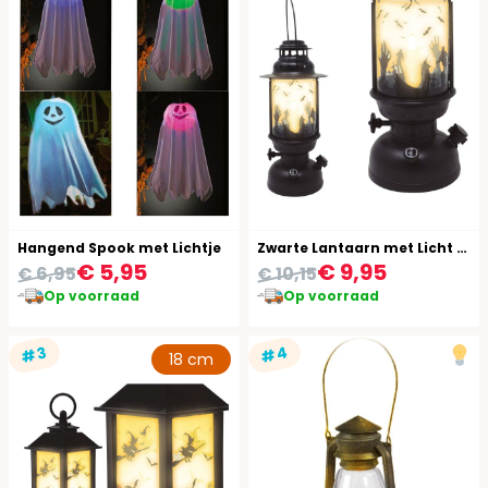
Hangend Spook met Lichtje
Zwarte Lantaarn met Licht Halloween 30 Cm
€ 5,95
€ 9,95
€ 6,95
€ 10,15
Op voorraad
Op voorraad
#4
#3
18 cm