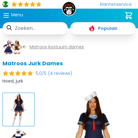
Klantenservice
9.4
Cart
Menu
Zoek
Populair
Ga naar de inhoud
Matroos kostuum dames
Matroos Jurk Dames
5,0/5 (4 reviews)
Hoed, jurk