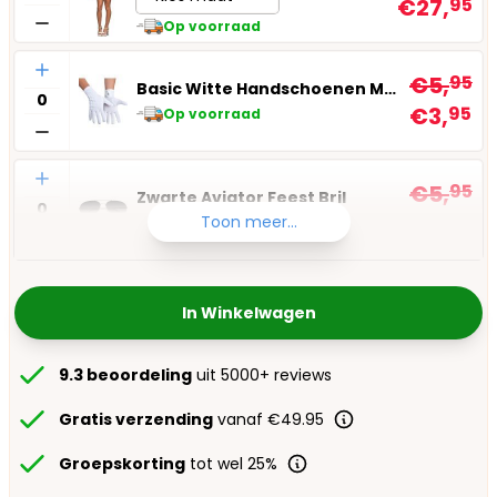
€27,
95
Op voorraad
Aantal
€5,
95
Basic Witte Handschoenen Medium
€3,
95
Op voorraad
Aantal
€5,
95
Zwarte Aviator Feest Bril
€3,
95
Toon meer...
Op voorraad
In Winkelwagen
9.3 beoordeling
uit 5000+ reviews
Gratis verzending
vanaf €49.95
Groepskorting
tot wel 25%