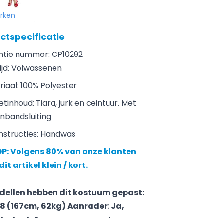
urken
ctspecificatie
ntie nummer: CP10292
ijd: Volwassenen
iaal: 100% Polyester
tinhoud: Tiara, jurk en ceintuur. Met
enbandsluiting
nstructies: Handwas
OP: Volgens 80% van onze klanten
dit artikel klein / kort.
dellen hebben dit kostuum gepast:
8 (167cm, 62kg) Aanrader: Ja,