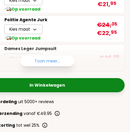
Kies maat
€21,
95
Op voorraad
Politie Agente Jurk
€24,
35
Kies maat
€22,
95
Op voorraad
Dames Leger Jumpsuit
€26,
95
Kies maat
Toon meer...
Op voorraad
In Winkelwagen
ordeling
uit 5000+ reviews
verzending
vanaf €49.95
orting
tot wel 25%