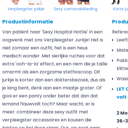
Verpleegster pakje
Sexy carnavalskleding
Korte j
Productinformatie
Produ
Van patiënt naar 'Sexy Hospital Hottie' in een
Refere
oogwenk met ons Verpleegster Jurkje! Het is
Leeft
niet zomaar een outfit, het is een heus
Mater
medisch wonder. Met sierlijke ruches voor dat
Pakke
extra 'ooh-la-la' effect, en een riem die je taille
klitt
omarmt als een zorgzame stethoscoop. Dit
Wasi
jurkje is korter dan een doktersbezoek, dus als
je lang bent, denk aan een maatje groter. Of
LET 
gooi er een panty onder beter dat dan dat
valt 
iemand flauwvalt toch? Maar wacht, er is
meer: combineer deze sexy outfit met
2 Mo
verpleegster accessoires en kousen die
36-3
harten op hol doen slaan. Dus, op zoek naar