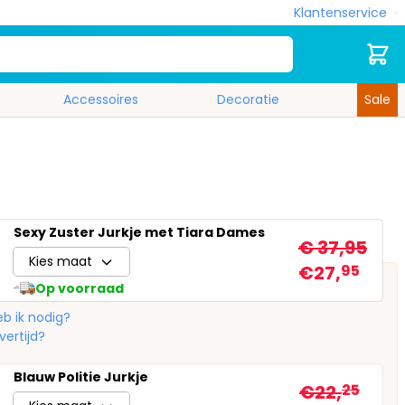
Klantenservice
Zoek
Cart
Accessoires
Decoratie
Sale
Sexy Zuster Jurkje met Tiara Dames
€ 37,95
Kies maat
€27,
95
Op voorraad
b ik nodig?
vertijd?
Blauw Politie Jurkje
€22,
25