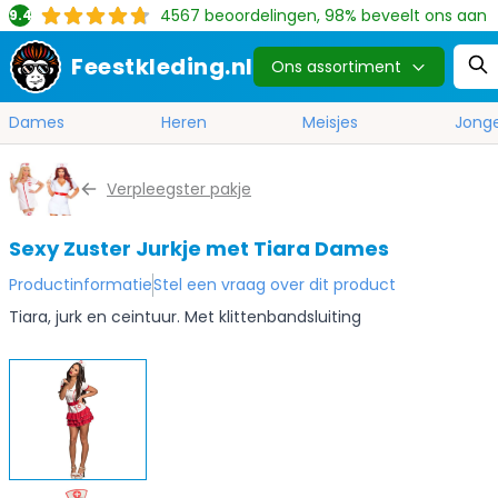
4567
beoordelingen, 98% beveelt ons aan
9.4
Feestkleding.nl
Ons assortiment
Dames
Heren
Meisjes
Jong
Ga naar de inhoud
Verpleegster pakje
Sexy Zuster Jurkje met Tiara Dames
Productinformatie
Stel een vraag over dit product
Tiara, jurk en ceintuur. Met klittenbandsluiting