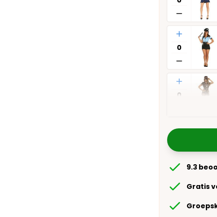
Aantal
Aantal
9.3 beo
Gratis 
Groepsk