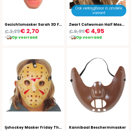
Ook verkrijgbaar in andere:
variant
Gezichtsmasker Sarah 3D Foam
Zwart Catwoman Half Masker
€ 2,70
€ 4,95
€ 3,29
€ 6,95
Op voorraad
Op voorraad
Ijshockey Masker Friday The 13Th
Kannibaal Beschermmasker