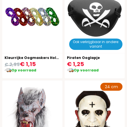
Ook verkrijgbaar in andere:
variant
Kleurrijke Oogmaskers Holografisch Karton 6 Stuks
Piraten Ooglapje
€ 1,15
€ 1,25
€ 2,99
Op voorraad
Op voorraad
24 cm