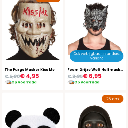
Ook verkrijgbaar in andere:
variant
The Purge Masker Kiss Me
Foam Grijze Wolf Halfmasker
€ 4,95
€ 6,95
€ 5,90
€ 9,95
Op voorraad
Op voorraad
25 cm