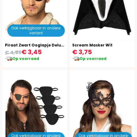
Ook verkrijgbaar in andere:
variant
Piraat Zwart Ooglapje Deluxe
Scream Masker Wit
€ 3,45
€ 3,75
€ 4,95
Op voorraad
Op voorraad
Ook verkrijgbaar in andere:
Ook verkrijgbaar in andere: