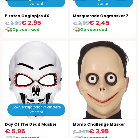
variant
variant
Piraten Ooglapjes 4X
Masquerade Oogmasker Zwart Kant
€ 2,95
€ 2,45
€ 3,95
€ 3,95
Op voorraad
Op voorraad
Ook verkrijgbaar in andere:
variant
Day Of The Dead Masker
Momo Challenge Masker
€ 5,95
€ 3,95
€ 4,25
Op voorraad
Op voorraad