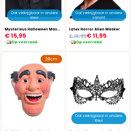
Ook verkrijgbaar in andere:
Ook verkrijgbaar in andere:
kleur
variant
Mysterieus Halloween Masker Rode Ogen Heren
Latex Horror Alien Masker
€ 15,95
€ 11,95
€ 16,95
Op voorraad
Op voorraad
28cm
Ook verkrijgbaar in andere:
kleur