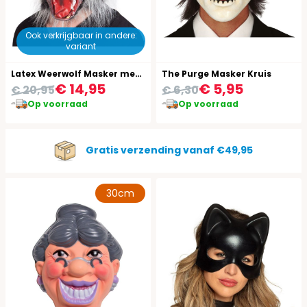
Ook verkrijgbaar in andere:
variant
Latex Weerwolf Masker met Haar
The Purge Masker Kruis
€ 14,95
€ 5,95
€ 20,95
€ 6,30
Op voorraad
Op voorraad
Gratis verzending vanaf €49,95
30cm