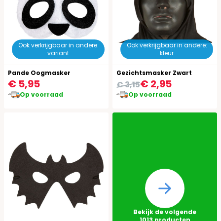
Ook verkrijgbaar in andere:
Ook verkrijgbaar in andere:
variant
kleur
Pande Oogmasker
Gezichtsmasker Zwart
€ 5,95
€ 2,95
€ 3,15
Op voorraad
Op voorraad
Bekijk de volgende
1013
producten