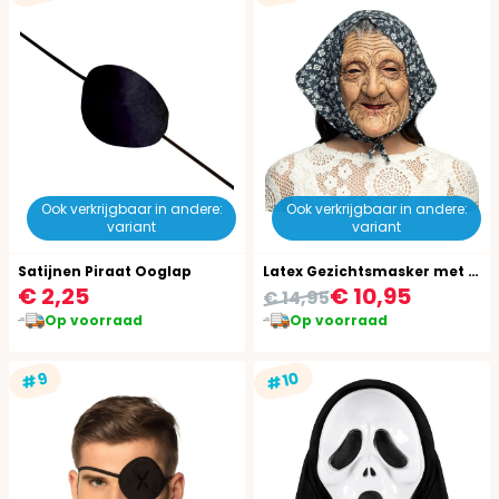
Ook verkrijgbaar in andere:
Ook verkrijgbaar in andere:
variant
variant
Satijnen Piraat Ooglap
Latex Gezichtsmasker met Kap Oude Vrouw Sarah
€ 2,25
€ 10,95
€ 14,95
Op voorraad
Op voorraad
#10
#9