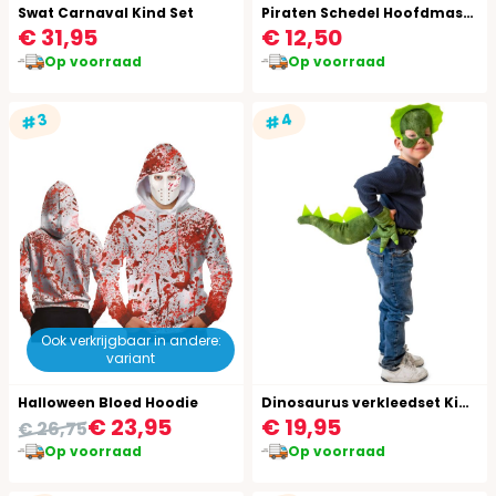
Swat Carnaval Kind Set
Piraten Schedel Hoofdmasker
€ 31,95
€ 12,50
Op voorraad
Op voorraad
#4
#3
Ook verkrijgbaar in andere:
variant
Halloween Bloed Hoodie
Dinosaurus verkleedset Kind Groen
€ 23,95
€ 19,95
€ 26,75
Op voorraad
Op voorraad