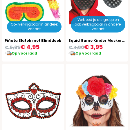
Verkleed je als groep en
Ook verkrijgbaar in andere:
ook verkrijgbaar in andere:
variant
variant
Piñata Slatok met Blinddoek
Squid Game Kinder Masker Rondje
€ 4,95
€ 3,95
€ 6,95
€ 4,50
Op voorraad
Op voorraad