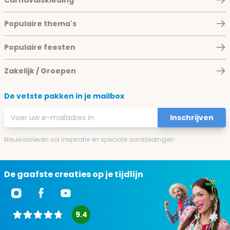
Populaire thema's
Populaire feesten
Zakelijk / Groepen
De vetste pakken in je mailbox
E-mailadres
Inschrijven
Nieuwsbrieven vol inspiratie en speciale aanbiedingen
De gaafste creaties op je tijdlijn
9.4