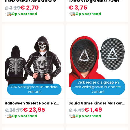
Gezichtsmasker Abraham 3D Foam
Kanten Oogmasker Zwart Carnival
€ 2,70
€ 3,75
€ 3,29
Op voorraad
Op voorraad
Verkleed je als groep en
Ook verkrijgbaar in andere:
ook verkrijgbaar in andere:
variant
variant
Halloween Skelet Hoodie Zwart
Squid Game Kinder Masker Driehoekje
€ 23,95
€ 1,49
€ 26,75
€ 4,45
Op voorraad
Op voorraad