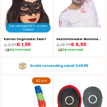
Ook verkrijgbaar in andere:
variant
Kanten Oogmasker Zwart
Gezichtsmasker Mummie Horror Latex
€ 1,99
€ 6,95
€ 2,20
€ 10,79
Op voorraad
Op voorraad
Gratis verzending vanaf €49,95
43 cm