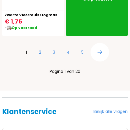
Zwarte Vleermuis Oogmasker
€ 1,75
Op voorraad
Pagina
U lees momenteel pagina
Pagina
Pagina
Pagina
Pagina
1
2
3
4
5
Pagina
Pagina 1 van 20
Klantenservice
Bekijk alle vragen