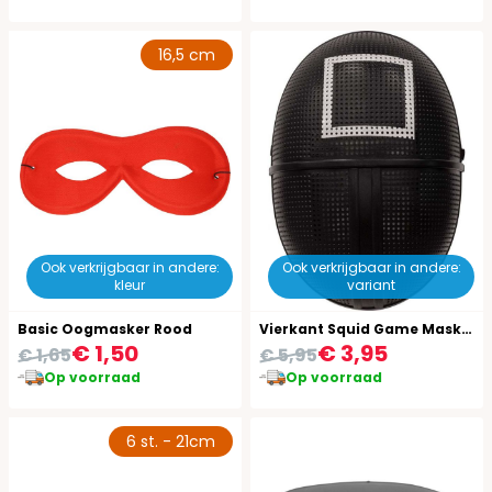
16,5 cm
Ook verkrijgbaar in andere:
Ook verkrijgbaar in andere:
kleur
variant
Basic Oogmasker Rood
Vierkant Squid Game Masker
€ 1,50
€ 3,95
€ 1,65
€ 5,95
Op voorraad
Op voorraad
6 st. - 21cm