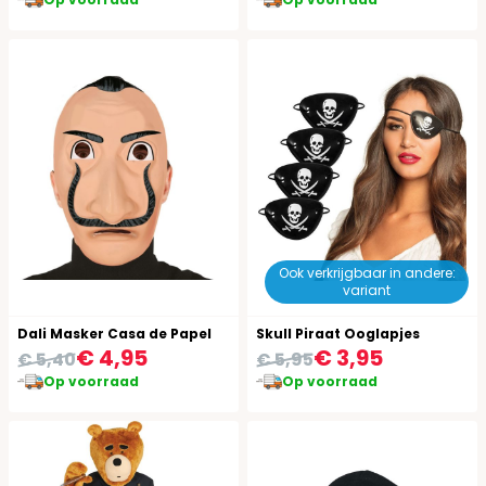
Ook verkrijgbaar in andere:
variant
Dali Masker Casa de Papel
Skull Piraat Ooglapjes
€ 4,95
€ 3,95
€ 5,40
€ 5,95
Op voorraad
Op voorraad