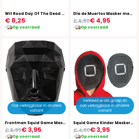
Wit Rood Day Of The Dead Oogmasker
Día de Muertos Masker met Bloemen Gekleurd
€ 8,25
€ 4,95
€ 5,50
Op voorraad
Op voorraad
Verkleed je als groep en
Ook verkrijgbaar in andere:
ook verkrijgbaar in andere:
variant
variant
Frontman Squid Game Masker
Squid Game Kinder Masker Vierkantje
€ 3,95
€ 3,95
€ 5,95
€ 4,50
Op voorraad
Op voorraad