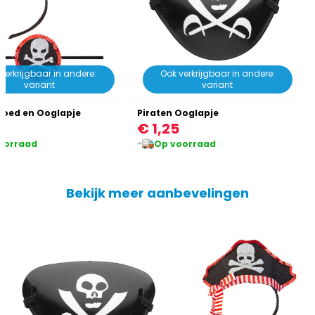
verkrijgbaar in andere:
Ook verkrijgbaar in andere:
variant
variant
Hoed en Ooglapje
Piraten Ooglapje
0
€ 1,25
oorraad
Op voorraad
Bekijk meer aanbevelingen