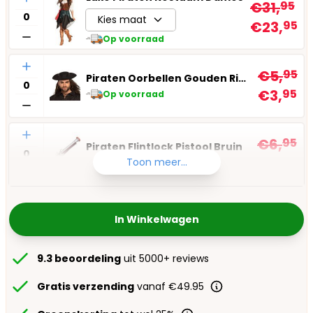
€31,
95
Kies maat
€23,
95
Op voorraad
Aantal
€5,
95
Piraten Oorbellen Gouden Ringen
€3,
95
Op voorraad
Aantal
€6,
95
Piraten Flintlock Pistool Bruin
€4,
95
Toon meer...
Op voorraad
In Winkelwagen
9.3 beoordeling
uit 5000+ reviews
Gratis verzending
vanaf €49.95