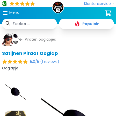
Klantenservice
9.4
Cart
Menu
Zoek
Populair
Ga naar de inhoud
Piraten ooglapjes
Satijnen Piraat Ooglap
5,0/5 (1 reviews)
Ooglapje