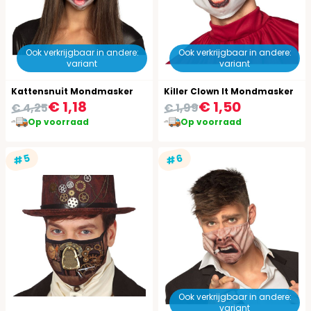
Ook verkrijgbaar in andere:
Ook verkrijgbaar in andere:
variant
variant
Kattensnuit Mondmasker
Killer Clown It Mondmasker
€ 1,18
€ 1,50
€ 4,25
€ 1,99
Op voorraad
Op voorraad
#5
#6
Ook verkrijgbaar in andere:
variant