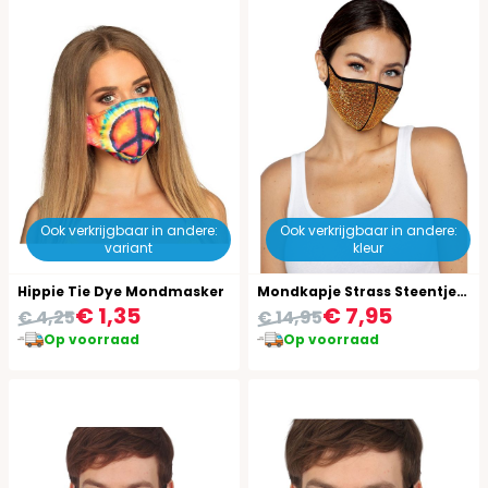
Ook verkrijgbaar in andere:
Ook verkrijgbaar in andere:
variant
kleur
Hippie Tie Dye Mondmasker
Mondkapje Strass Steentjes Oranje
€ 1,35
€ 7,95
€ 4,25
€ 14,95
Op voorraad
Op voorraad