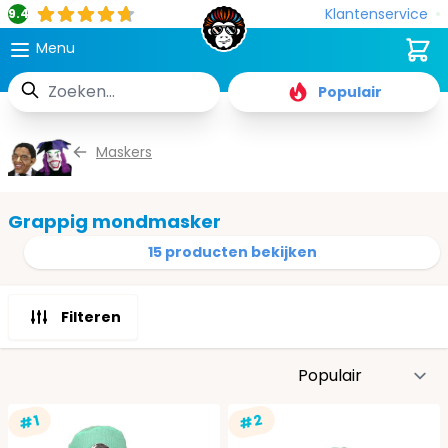
Klantenservice
9.4
Cart
Menu
Zoek
Populair
Ga naar de inhoud
Maskers
Grappig mondmasker
15 producten bekijken
Filteren
S
#2
#1