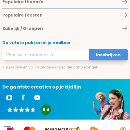
Populaire thema's
Populaire feesten
Zakelijk / Groepen
De vetste pakken in je mailbox
E-mailadres
Inschrijven
Nieuwsbrieven vol inspiratie en speciale aanbiedingen
De gaafste creaties op je tijdlijn
9.4