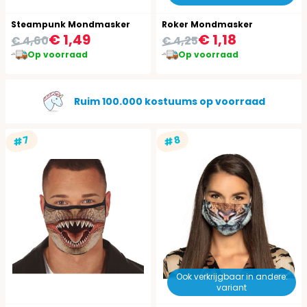
Steampunk Mondmasker
Roker Mondmasker
€ 1,49
€ 1,18
€ 4,60
€ 4,25
Op voorraad
Op voorraad
Ruim 100.000 kostuums op voorraad
#7
#8
Ook verkrijgbaar in andere:
variant