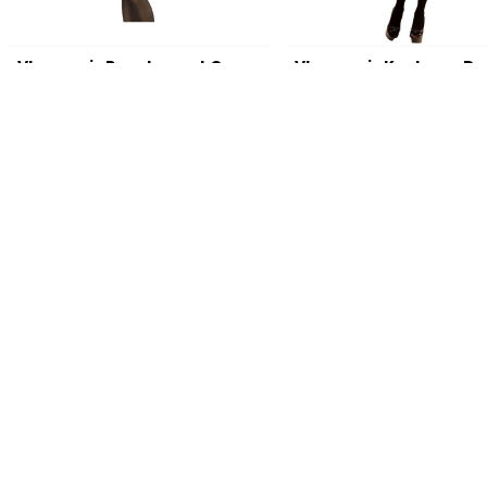
Vleermuis Poncho met Oortjes
Vleesmuis Kostuum D
€ 20,95
€ 24,95
Op voorraad
Op voorraad
Productvragen over dit product
Heb je het antwoord op je vraag niet gevonden in de producti
Stel dan je vraag aan onze klantenservice.
Klantenservice
Retourneren
Betalen
Een artikel retourneren, hoe werkt dit?
Welke betaa