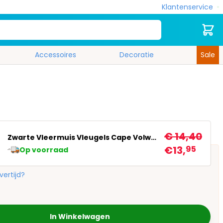
Klantenservice
Zoek
Cart
Accessoires
Decoratie
Sale
€ 14,40
Zwarte Vleermuis Vleugels Cape Volwassen Halloween
€13,
95
Op voorraad
vertijd?
In Winkelwagen