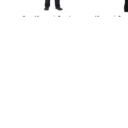
ames
Cape Vleermuis Zwart
€ 13,95
€ 48,95
Op voorraad
Op voorraa
nformatie?
Verzenden
lmethodes zijn er?
Hoe werkt het verzendproce