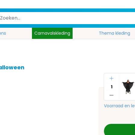
ens
Carnavalskleding
Thema kleding
alloween
Aantal
Voorraad en le