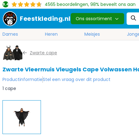
4565
beoordelingen, 98% beveelt ons aan
9.4
Feestkleding.nl
Ons assortiment
Dames
Heren
Meisjes
Jong
Ga naar de inhoud
Zwarte cape
Zwarte Vleermuis Vleugels Cape Volwassen H
Productinformatie
Stel een vraag over dit product
1 cape