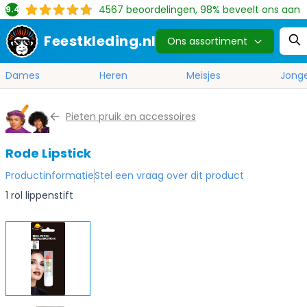
4567
beoordelingen, 98% beveelt ons aan
9.4
Feestkleding.nl
Ons assortiment
Dames
Heren
Meisjes
Jong
Ga naar de inhoud
Pieten pruik en accessoires
Rode Lipstick
Productinformatie
Stel een vraag over dit product
1 rol lippenstift