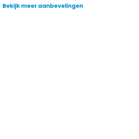
Bekijk meer aanbevelingen
18 gr
2
Ook verkrijgbaar in andere:
Ook verkrijgbaar in and
kleur
kleur
Rood Schmink Potlood
Make-Up Creme Rood
€ 2,50
€ 3,49
€ 2,60
€ 3,55
Op voorraad
Op voorraad