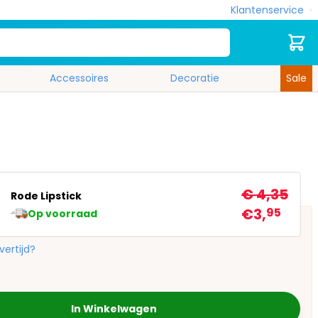
Klantenservice
Zoek
Cart
Accessoires
Decoratie
Sale
€ 4,35
Rode Lipstick
€3,
95
Op voorraad
vertijd?
In Winkelwagen