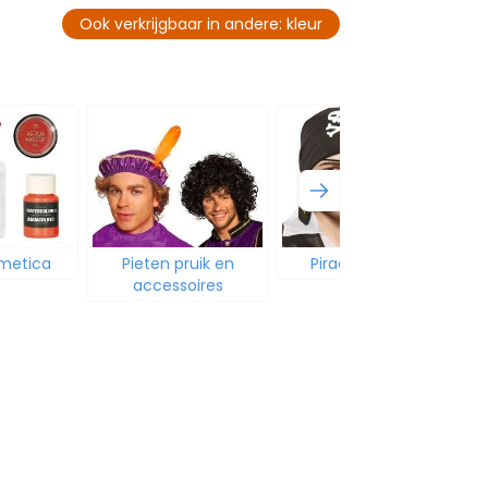
Ook verkrijgbaar in andere: kleur
metica
Pieten pruik en
Piraat schmink
accessoires