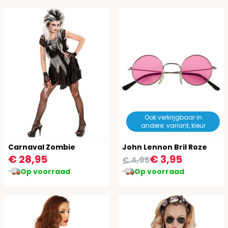
Ook verkrijgbaar in
andere: variant, kleur
Carnaval Zombie
John Lennon Bril Roze
€ 28,95
€ 3,95
€ 4,95
Op voorraad
Op voorraad