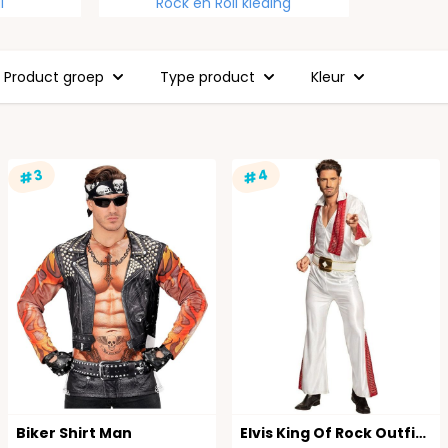
l
Rock en Roll kleding
Product groep
Type product
Kleur
#4
#3
Biker Shirt Man
Elvis King Of Rock Outfit Wit