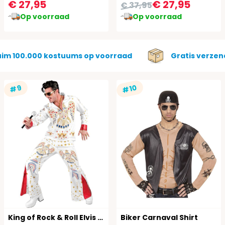
€ 27,95
€ 27,95
€ 37,95
Op voorraad
Op voorraad
uim 100.000 kostuums op voorraad
Gratis verzen
#10
#9
King of Rock & Roll Elvis Pak Wit Mannen
Biker Carnaval Shirt