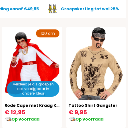
ding vanaf €49,95
Groepskorting tot wel 25%
100 cm
Verkleed je als groep en
ook verkrijgbaar in
andere: kleur
Rode Cape met Kraag Kind
Tattoo Shirt Gangster
€ 12,95
€ 9,95
Op voorraad
Op voorraad