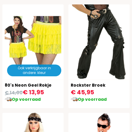
Ook verkrijgbaar in
andere: kleur
80's Neon Geel Rokje
Rockster Broek
€ 13,95
€ 45,95
€ 14,00
Op voorraad
Op voorraad