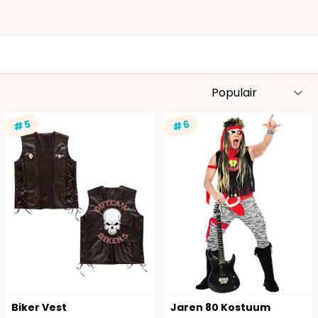
S
#5
#6
Biker Vest
Jaren 80 Kostuum