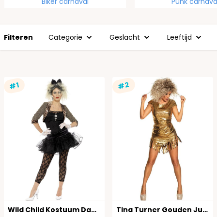
Biker carnaval
Punk carnava
Filteren
Categorie
Geslacht
Leeftijd
#2
#1
Wild Child Kostuum Dames
Tina Turner Gouden Jurkje Dames