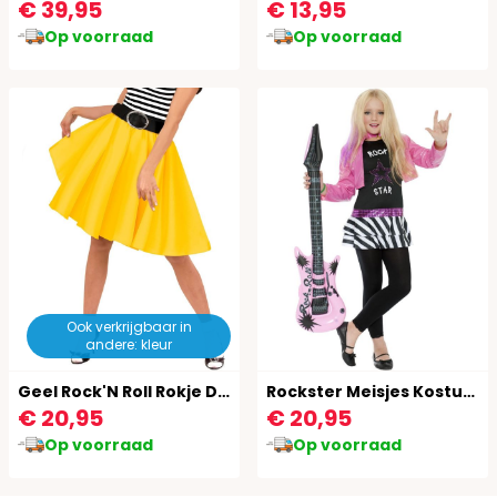
€ 39,95
€ 13,95
Op voorraad
Op voorraad
Ook verkrijgbaar in
andere: kleur
Geel Rock'N Roll Rokje Dames
Rockster Meisjes Kostuum Zwart
€ 20,95
€ 20,95
Op voorraad
Op voorraad