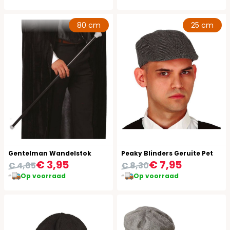
80 cm
25 cm
Gentelman Wandelstok
Peaky Blinders Geruite Pet
€ 3,95
€ 7,95
€ 4,65
€ 8,30
Op voorraad
Op voorraad