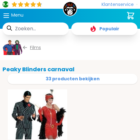
Klantenservice
9.4
Cart
Menu
Zoek
Populair
Ga naar de inhoud
Films
Peaky Blinders carnaval
33 producten bekijken