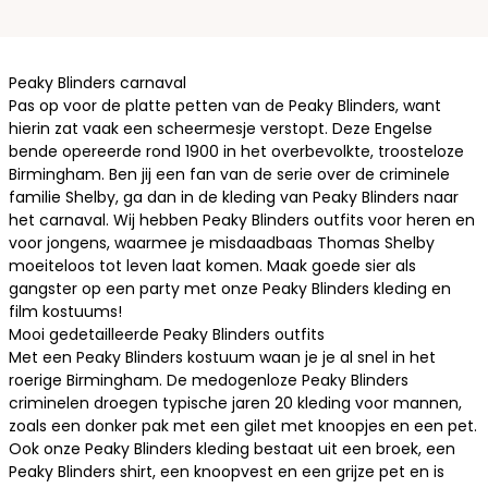
Peaky Blinders carnaval
Pas op voor de platte petten van de Peaky Blinders, want
hierin zat vaak een scheermesje verstopt. Deze Engelse
bende opereerde rond 1900 in het overbevolkte, troosteloze
Birmingham. Ben jij een fan van de serie over de criminele
familie Shelby, ga dan in de kleding van Peaky Blinders naar
het carnaval. Wij hebben Peaky Blinders outfits voor heren en
voor jongens, waarmee je misdaadbaas Thomas Shelby
moeiteloos tot leven laat komen. Maak goede sier als
gangster op een party met onze Peaky Blinders kleding en
film kostuums
!
Mooi gedetailleerde Peaky Blinders outfits
Met een Peaky Blinders kostuum waan je je al snel in het
roerige Birmingham. De medogenloze Peaky Blinders
criminelen droegen typische
jaren 20 kleding voor mannen
,
zoals een donker pak met een gilet met knoopjes en een pet.
Ook onze Peaky Blinders kleding bestaat uit een broek, een
Peaky Blinders shirt, een knoopvest en een grijze pet en is