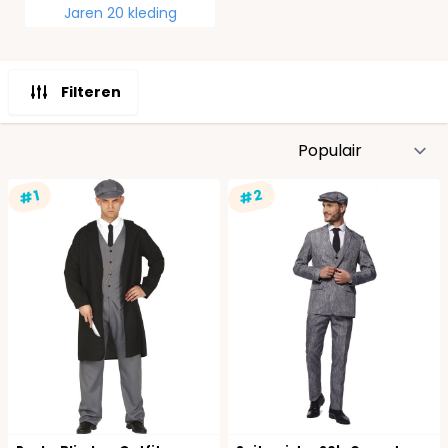
Jaren 20 kleding
Filteren
S
#2
#1