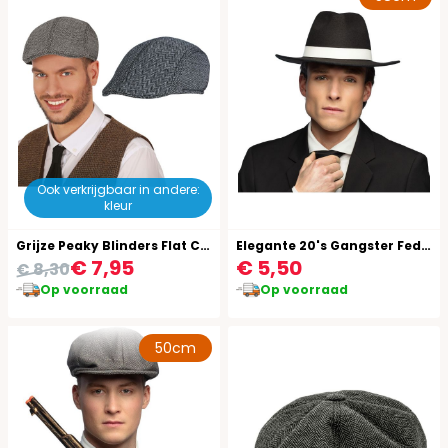
Ook verkrijgbaar in andere:
kleur
Grijze Peaky Blinders Flat Cap
Elegante 20's Gangster Fedora
€ 7,95
€ 5,50
€ 8,30
Op voorraad
Op voorraad
50cm