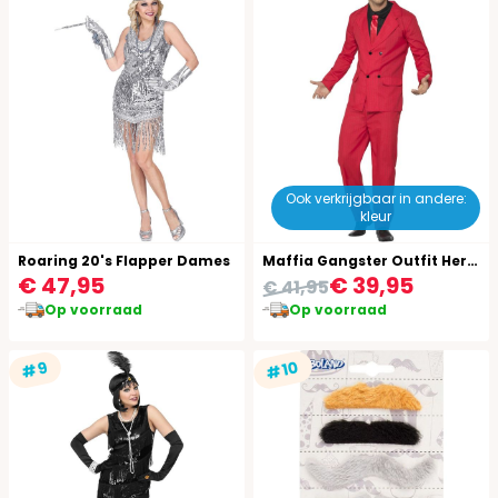
Ook verkrijgbaar in andere:
kleur
Roaring 20's Flapper Dames
Maffia Gangster Outfit Heren Rood
€ 47,95
€ 39,95
€ 41,95
Op voorraad
Op voorraad
#10
#9