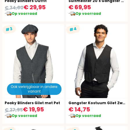
Peaky Blinders Outfit
Suitmeister 20's Gangster Pak
€ 29,95
€ 69,95
€ 34,60
Op voorraad
Op voorraad
#4
#3
Ook verkrijgbaar in andere:
variant
Peaky Blinders Gilet met Pet
Gangster Kostuum Gilet Zwart Met Witte Strepen
€ 19,95
€ 14,75
€ 27,95
Op voorraad
Op voorraad