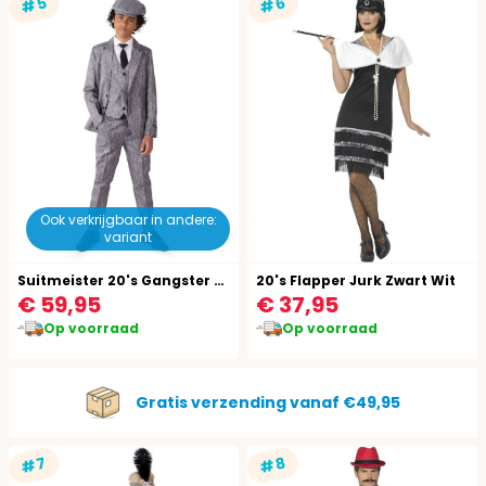
#5
#6
Ook verkrijgbaar in andere:
variant
Suitmeister 20's Gangster Pak Jongens
20's Flapper Jurk Zwart Wit
€ 59,95
€ 37,95
Op voorraad
Op voorraad
Gratis verzending vanaf €49,95
#7
#8