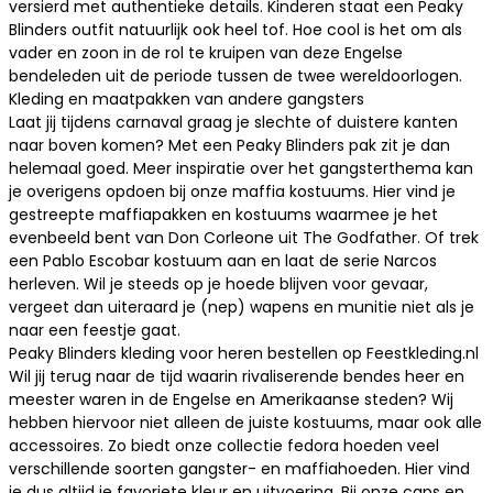
versierd met authentieke details. Kinderen staat een Peaky
Blinders outfit natuurlijk ook heel tof. Hoe cool is het om als
vader en zoon in de rol te kruipen van deze Engelse
bendeleden uit de periode tussen de twee wereldoorlogen.
Kleding en maatpakken van andere gangsters
Laat jij tijdens carnaval graag je slechte of duistere kanten
naar boven komen? Met een Peaky Blinders pak zit je dan
helemaal goed. Meer inspiratie over het gangsterthema kan
je overigens opdoen bij onze
maffia kostuums
. Hier vind je
gestreepte maffiapakken en kostuums waarmee je het
evenbeeld bent van Don Corleone uit The Godfather. Of trek
een
Pablo Escobar kostuum
aan en laat de serie Narcos
herleven. Wil je steeds op je hoede blijven voor gevaar,
vergeet dan uiteraard je
(nep) wapens en munitie
niet als je
naar een feestje gaat.
Peaky Blinders kleding voor heren bestellen op Feestkleding.nl
Wil jij terug naar de tijd waarin rivaliserende bendes heer en
meester waren in de Engelse en Amerikaanse steden? Wij
hebben hiervoor niet alleen de juiste kostuums, maar ook alle
accessoires. Zo biedt onze collectie
fedora hoeden
veel
verschillende soorten gangster- en maffiahoeden. Hier vind
je dus altijd je favoriete kleur en uitvoering. Bij onze caps en