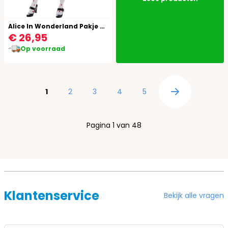
Alice In Wonderland Pakje Dames
€ 26,95
Op voorraad
Pagina
U lees momenteel pagina
Pagina
Pagina
Pagina
Pagina
1
2
3
4
5
Pagina
Pagina 1 van 48
Klantenservice
Bekijk alle vragen