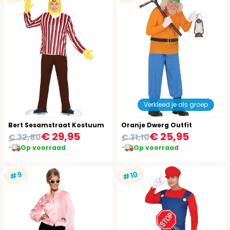
Verkleed je als groep
Bert Sesamstraat Kostuum
Oranje Dwerg Outfit
€ 29,95
€ 25,95
€ 32,80
€ 31,10
Op voorraad
Op voorraad
#10
#9