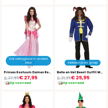
Ook verkrijgbaar in andere:
kleur
Verkleed je als groep
Prinses Kostuum Dames Roze
Belle en Het Beest Outfit Mannen
€ 27,95
€ 25,95
€ 37,95
€ 31,25
Op voorraad
Op voorraad