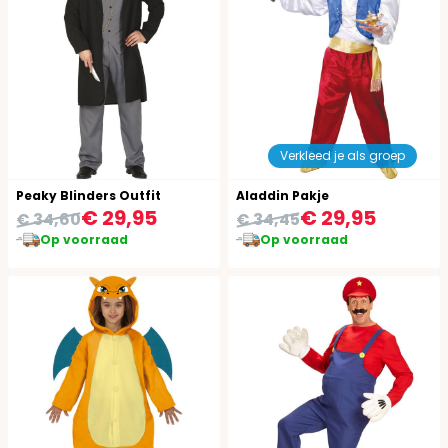
Verkleed je als groep
Peaky Blinders Outfit
Aladdin Pakje
€ 29,95
€ 29,95
€ 34,60
€ 34,45
Op voorraad
Op voorraad