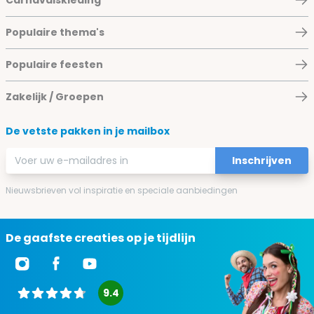
Populaire thema's
Populaire feesten
Zakelijk / Groepen
De vetste pakken in je mailbox
E-mailadres
Inschrijven
Nieuwsbrieven vol inspiratie en speciale aanbiedingen
De gaafste creaties op je tijdlijn
9.4