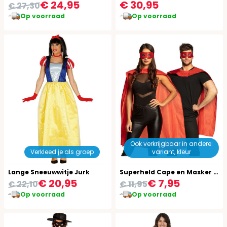
€ 24,95
€ 30,95
€ 27,30
Op voorraad
Op voorraad
Ook verkrijgbaar in andere:
Verkleed je als groep
variant, kleur
Lange Sneeuwwitje Jurk
Superheld Cape en Masker Rood
€ 20,95
€ 7,95
€ 22,10
€ 11,95
Op voorraad
Op voorraad