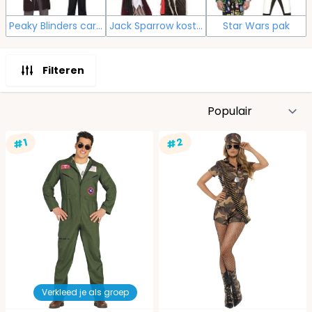
Peaky Blinders carnaval
Jack Sparrow kostuum
Star Wars pak
Filteren
S
#2
#1
Verkleed je als groep