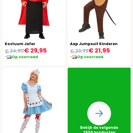
Kostuum Jafar
Aap Jumpsuit Kinderen
€ 29,95
€ 21,95
€ 34,90
€ 23,35
Op voorraad
Op voorraad
Bekijk de volgende
2509
producten