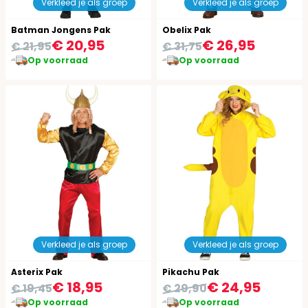
Verkleed je als groep
Verkleed je als groep
Batman Jongens Pak
Obelix Pak
€ 20,95
€ 26,95
€ 21,95
€ 31,75
Op voorraad
Op voorraad
Verkleed je als groep
Verkleed je als groep
Asterix Pak
Pikachu Pak
€ 18,95
€ 24,95
€ 19,45
€ 29,90
Op voorraad
Op voorraad