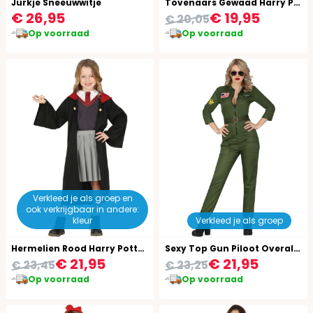
Jurkje Sneeuwwitje
Tovenaars Gewaad Harry Potter
€ 26,95
€ 19,95
€ 20,05
Op voorraad
Op voorraad
Verkleed je als groep en
ook verkrijgbaar in andere:
kleur
Verkleed je als groep
Hermelien Rood Harry Potter Outfit Meisjes
Sexy Top Gun Piloot Overall Vrouwen
€ 21,95
€ 21,95
€ 23,45
€ 23,25
Op voorraad
Op voorraad