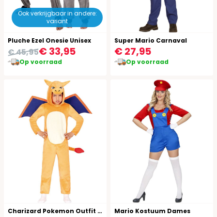
Ook verkrijgbaar in andere:
variant
Pluche Ezel Onesie Unisex
Super Mario Carnaval
€ 33,95
€ 27,95
€ 45,95
Op voorraad
Op voorraad
Charizard Pokemon Outfit Kind
Mario Kostuum Dames