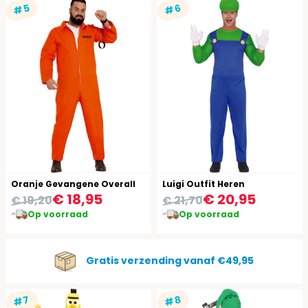
#5
#6
Oranje Gevangene Overall
Luigi Outfit Heren
€ 18,95
€ 20,95
€ 19,20
€ 21,70
Op voorraad
Op voorraad
Gratis verzending vanaf €49,95
#7
#8