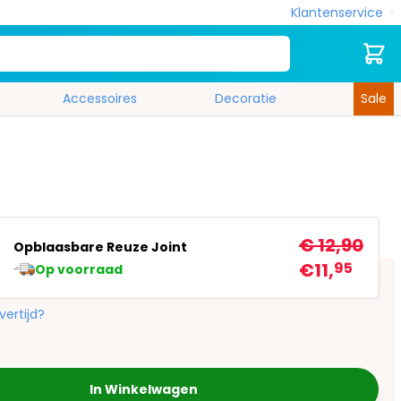
Klantenservice
Zoek
Cart
Accessoires
Decoratie
Sale
€ 12,90
Opblaasbare Reuze Joint
€11,
95
Op voorraad
vertijd?
In Winkelwagen