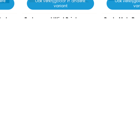
ere:
Ook verkrijgbaar in andere:
Ook verkrijgb
variant
var
lad
Fedora met Wiet Print
Rasta Muts Bo
€ 6,95
€ 8,9
€ 9,95
€ 9,55
Op voorraad
Op voorraa
nformatie?
Verzenden
lmethodes zijn er?
Hoe werkt het verzendproce