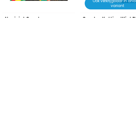
Ook verkrijgbaar in and
variant
Nepjoint Groot
Gouden Ketting Wiet B
€ 4,95
€ 4,95
€ 5,65
€ 6,95
Op voorraad
Op voorraad
Productvragen over dit product
Heb je het antwoord op je vraag niet gevonden in de producti
Stel dan je vraag aan onze klantenservice.
Klantenservice
Retourneren
Betalen
Een artikel retourneren, hoe werkt dit?
Welke betaa