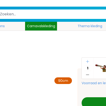
ens
Carnavalskleding
Thema kleding
Aantal
90cm
Voorraad en le