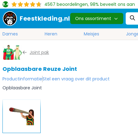
4567
beoordelingen, 98% beveelt ons aan
9.4
Feestkleding.nl
Ons assortiment
Dames
Heren
Meisjes
Jong
Ga naar de inhoud
Joint pak
Opblaasbare Reuze Joint
Productinformatie
Stel een vraag over dit product
Opblaasbare Joint