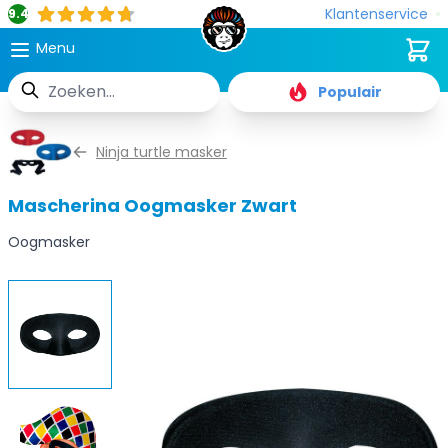
Klantenservice
9.4
Cart
Menu
Zoek
Populair
Ga naar de inhoud
Ninja turtle masker
Mascherina Oogmasker Zwart
Oogmasker