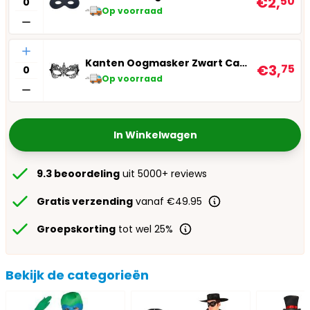
€2,
50
Op voorraad
Aantal
Kanten Oogmasker Zwart Carnival
€3,
75
Op voorraad
In Winkelwagen
9.3 beoordeling
uit 5000+ reviews
Gratis verzending
vanaf €49.95
Groepskorting
tot wel 25%
Bekijk de categorieën