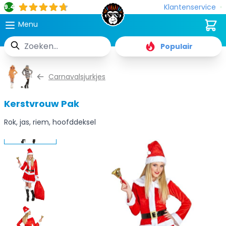
Klantenservice
9.4
Cart
Menu
Zoek
Populair
Ga naar de inhoud
Carnavalsjurkjes
Kerstvrouw Pak
Rok, jas, riem, hoofddeksel