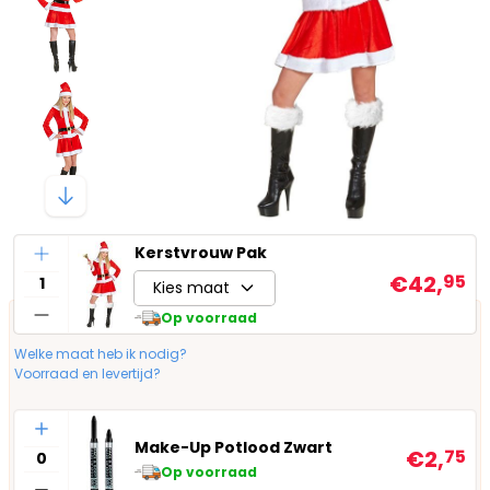
Aantal
Kerstvrouw Pak
€42,
95
Kies maat
Op voorraad
Welke maat heb ik nodig?
Voorraad en levertijd?
Aantal
Make-Up Potlood Zwart
€2,
75
Op voorraad