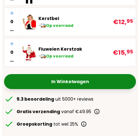
Aantal
Kerstbel
€12,
95
Op voorraad
Aantal
Fluwelen Kerstzak
€15,
95
Op voorraad
In Winkelwagen
9.3 beoordeling
uit 5000+ reviews
Gratis verzending
vanaf €49.95
Groepskorting
tot wel 25%