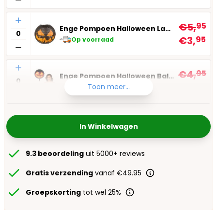
Aantal
€5,
95
Enge Pompoen Halloween Lampion
€3,
95
Op voorraad
Aantal
€4,
95
Enge Pompoen Halloween Ballon
€3,
45
Toon meer...
Op voorraad
In Winkelwagen
9.3 beoordeling
uit 5000+ reviews
Gratis verzending
vanaf €49.95
Groepskorting
tot wel 25%