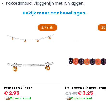
Pakketinhoud: Vlaggenlijn met 15 vlaggen.
Bekijk meer aanbevelingen
2,7 mtr
20
Pompoen Slinger
Halloween Slingers Pomp
€ 2,95
€ 3,25
€ 3,35
Op voorraad
Op voorraad