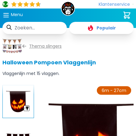
Klantenservice
9.4
Cart
Menu
Zoek
Populair
Ga naar de inhoud
Thema slingers
Halloween Pompoen Vlaggenlijn
Vlaggenlijn met 15 vlaggen.
6m - 27cm