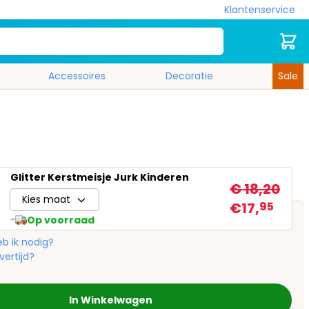
Klantenservice
Zoek
Cart
Accessoires
Decoratie
Sale
Glitter Kerstmeisje Jurk Kinderen
€ 18,20
Kies maat
€17,
95
Op voorraad
b ik nodig?
vertijd?
In Winkelwagen