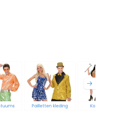
ostuums
Pailletten kleding
Korte jurken