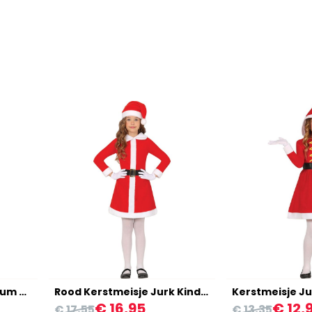
Luxe Kerstvrouw Kostuum Kind
Rood Kerstmeisje Jurk Kinderen
€ 16,95
€ 12,
€ 17,55
€ 13,35