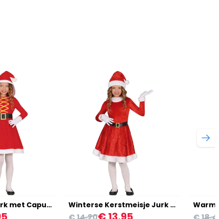
Kerstmeisje Jurk met Capuchon Kind
Winterse Kerstmeisje Jurk Kinderen
95
€ 13,95
€ 14,20
€ 18,4