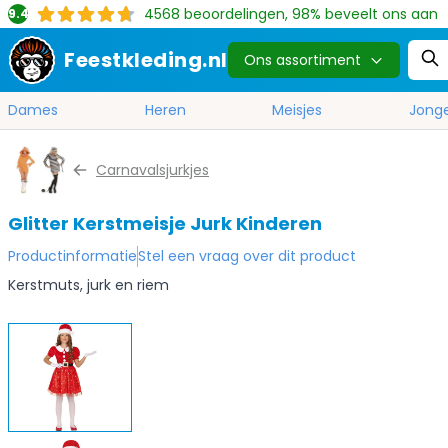
4568
beoordelingen, 98% beveelt ons aan
9.4
Feestkleding.nl
Ons assortiment
Dames
Heren
Meisjes
Jong
Ga naar de inhoud
Carnavalsjurkjes
Glitter Kerstmeisje Jurk Kinderen
Productinformatie
Stel een vraag over dit product
Kerstmuts, jurk en riem