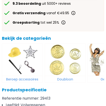
9.3 beoordeling
uit 5000+ reviews
Gratis verzending
vanaf €49.95
Groepskorting
tot wel 25%
Bekijk de categorieën
Beroep accessoires
Doubloon
Ge
Productspecificatie
Referentie nummer: 29413
Leeftijd: Volwassenen