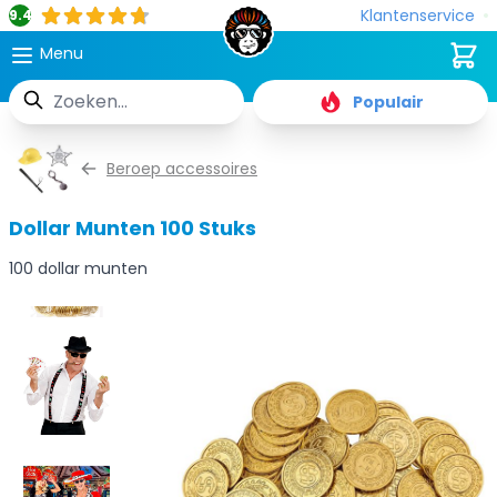
Klantenservice
9.4
Cart
Menu
Zoek
Populair
Ga naar de inhoud
Beroep accessoires
Dollar Munten 100 Stuks
100 dollar munten