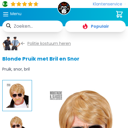
Klantenservice
9.4
Cart
Menu
Zoek
Populair
Ga naar de inhoud
Politie kostuum heren
Blonde Pruik met Bril en Snor
Pruik, snor, bril