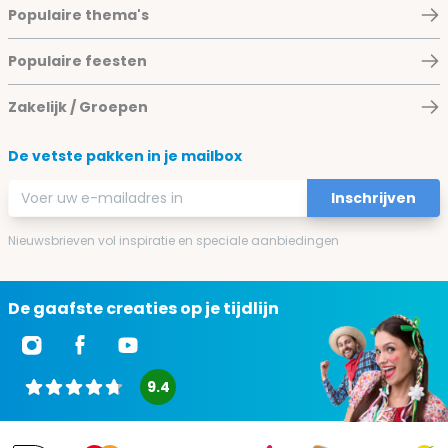
Populaire thema's
Populaire feesten
Zakelijk / Groepen
De vetste pakken in je mailbox
E-mailadres
Inschrijven
Nieuwsbrieven vol inspiratie en speciale aanbiedingen
De gaafste creaties op je tijdlijn
9.4