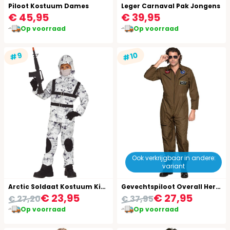
Piloot Kostuum Dames
Leger Carnaval Pak Jongens
€ 45,95
€ 39,95
Op voorraad
Op voorraad
#10
#9
Ook verkrijgbaar in andere:
variant
Arctic Soldaat Kostuum Kind
Gevechtspiloot Overall Heren
€ 23,95
€ 27,95
€ 27,20
€ 37,95
Op voorraad
Op voorraad