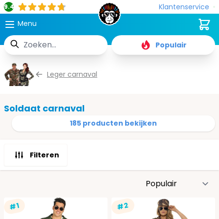
Klantenservice
9.4
Cart
Menu
Zoek
Populair
Ga naar de inhoud
Leger carnaval
Soldaat carnaval
185 producten bekijken
Filteren
S
#2
#1