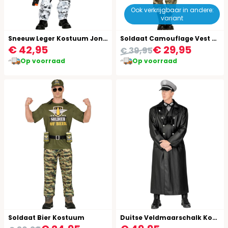
Ook verkrijgbaar in andere:
variant
Sneeuw Leger Kostuum Jongens
Soldaat Camouflage Vest met Broek en Pet
€ 42,95
€ 29,95
€ 39,95
Op voorraad
Op voorraad
Soldaat Bier Kostuum
Duitse Veldmaarschalk Kostuum