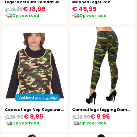
Leger Kostuum Soldaat Jongens
Mannen Leger Pak
€ 18,95
€ 45,95
€ 19,25
Op voorraad
Op voorraad
Verkleed je als groep
Camouflage Nep Kogelwerend Vest Kinderen
Camouflage Legging Dames Carnaval
€ 9,95
€ 9,95
€ 10,90
€ 13,50
Op voorraad
Op voorraad