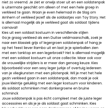
niet zo vreemd. Je ziet er onwijs stoer uit en een soldatenpak
is uitermate geschikt om alleen of met een hele groep in
verkleed te gaan. Waan je even helemaal in de Slag om
Arnhem of verkleed jezelf als de soldaatjes van Toy Story. Het
is allemaal mogelijk als je verkleed gaat als soldaat tijdens
carnaval!
Kies uit een soldaat kostuum in verschillende stijlen
Ga je graag verkleed als een Duitse veldmaarschalk, zoek je
naar een klassiek grijs of legergroen soldatenpak of hang je
op het feest liever Rambo uit en laat je je spierballen zien
met een tanktop en een legerbroek? Het is allemaal mogelijk
met een soldaat kostuum uit onze collectie. Maar ook voor
de vrouwelijke strijders is er meer dan genoeg keuze. Kies
bijvoorbeeld voor een
sexy leger jurkje
of overtuig iedereen
van je vliegkunsten met een
pilotenpak
. Wil je met het hele
gezin verkleed gaan in een soldatenpak, dan maak je ook
jouw kleintje gelukkig met een
leger kostuum voor kinderen
.
Als soldaat schminken met donkergroene en bruine
schminck
Jouw soldatenpak is pas écht compleet met de juiste
leger
accessoires
en als je je als soldaat gaat schminken. Kies