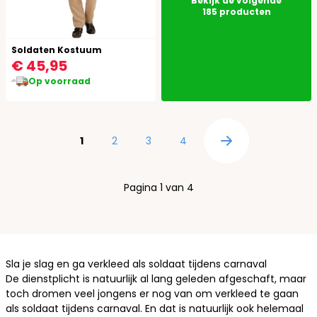
Bekijk de volgende
185
producten
Soldaten Kostuum
€ 45,95
Op voorraad
Pagina
U lees momenteel pagina
Pagina
Pagina
Pagina
1
2
3
4
Pagina
Pagina 1 van 4
Sla je slag en ga verkleed als soldaat tijdens carnaval
De dienstplicht is natuurlijk al lang geleden afgeschaft, maar
toch dromen veel jongens er nog van om verkleed te gaan
als soldaat tijdens carnaval. En dat is natuurlijk ook helemaal