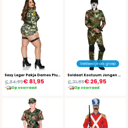
Verkleed je als groep
Sexy Leger Pakje Dames Plus Size
Soldaat Kostuum Jongen Camouflage 14-16 Jaar
€ 81,95
€ 26,95
€ 84,95
€ 31,85
Op voorraad
Op voorraad