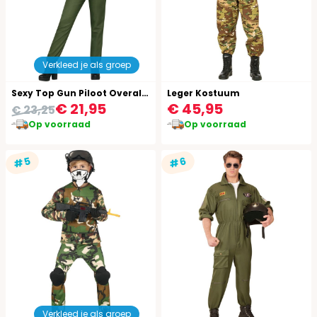
Verkleed je als groep
Sexy Top Gun Piloot Overall Vrouwen
Leger Kostuum
€ 21,95
€ 45,95
€ 23,25
Op voorraad
Op voorraad
#5
#6
Verkleed je als groep