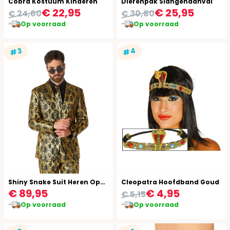
Cobra Kostuum Kinderen
Dierenpak Slangenaanval
€ 22,95
€ 25,95
€ 24,60
€ 30,80
Op voorraad
Op voorraad
#4
#3
Shiny Snake Suit Heren Opposuits
Cleopatra Hoofdband Goud
€ 89,95
€ 4,95
€ 5,15
Op voorraad
Op voorraad