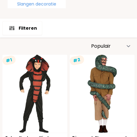
Slangen decoratie
Filteren
S
#2
#1