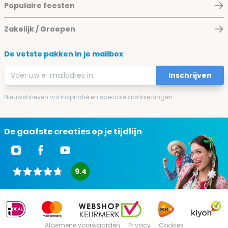
Populaire feesten
Zakelijk / Groepen
De vetste pakken in je mailbox
E-mailadres
Inschrijven
Nieuwsbrieven vol inspiratie en speciale aanbiedingen
De gaafste creaties op je tijdlijn
9.4
Algemene voorwaarden
Privacy
Cookies