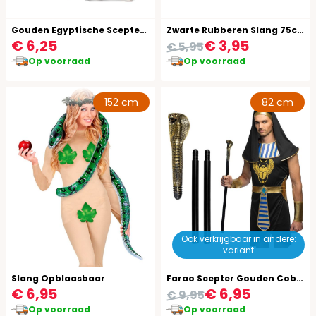
Gouden Egyptische Scepter Slang 90Cm
Zwarte Rubberen Slang 75cm Halloween
€ 6,25
€ 3,95
€ 5,95
Op voorraad
Op voorraad
152 cm
82 cm
Ook verkrijgbaar in andere:
variant
Slang Opblaasbaar
Farao Scepter Gouden Cobra
€ 6,95
€ 6,95
€ 9,95
Op voorraad
Op voorraad