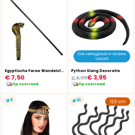
Ook verkrijgbaar in andere:
variant
Egyptische Farao Wandelstok Inklapbaar
Python Slang Decoratie
€ 7,50
€ 3,95
€ 5,95
Op voorraad
Op voorraad
#10
#9
12,5 cm