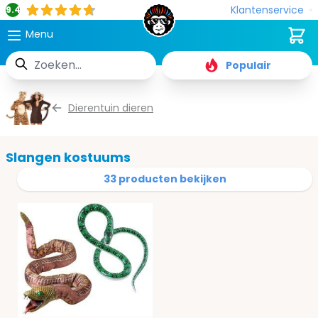
Klantenservice
9.4
Cart
Menu
Zoek
Populair
Ga naar de inhoud
Dierentuin dieren
Slangen kostuums
33 producten bekijken