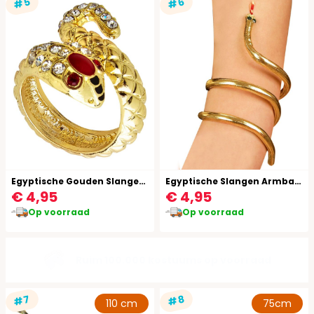
#5
#6
Egyptische Gouden Slangen Ring met Edelsteen
Egyptische Slangen Armband Buigbaar
€ 4,95
€ 4,95
Op voorraad
Op voorraad
Gratis verzending vanaf €49,95
#7
#8
110 cm
75cm