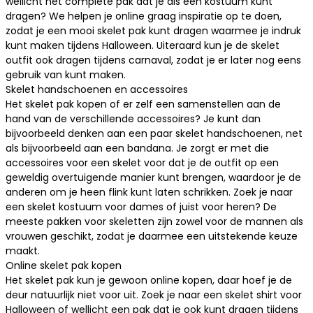
wellicht het complete pak dat je als een kostuum kunt
dragen? We helpen je online graag inspiratie op te doen,
zodat je een mooi skelet pak kunt dragen waarmee je indruk
kunt maken tijdens Halloween. Uiteraard kun je de skelet
outfit ook dragen tijdens carnaval, zodat je er later nog eens
gebruik van kunt maken.
Skelet handschoenen en accessoires
Het skelet pak kopen of er zelf een samenstellen aan de
hand van de verschillende accessoires? Je kunt dan
bijvoorbeeld denken aan een paar skelet
handschoenen
, net
als bijvoorbeeld aan een
bandana
. Je zorgt er met die
accessoires voor een skelet voor dat je de outfit op een
geweldig overtuigende manier kunt brengen, waardoor je de
anderen om je heen flink kunt laten schrikken. Zoek je naar
een skelet kostuum voor dames of juist voor heren? De
meeste pakken voor skeletten zijn zowel voor de mannen als
vrouwen geschikt, zodat je daarmee een uitstekende keuze
maakt.
Online skelet pak kopen
Het skelet pak kun je gewoon online kopen, daar hoef je de
deur natuurlijk niet voor uit. Zoek je naar een skelet shirt voor
Halloween of wellicht een pak dat je ook kunt dragen tijdens