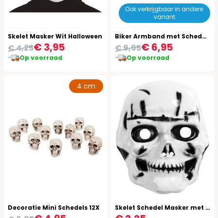
Ook verkrijgbaar in andere:
variant
Skelet Masker Wit Halloween
Biker Armband met Schedels
€ 3,95
€ 6,95
€ 4,25
€ 9,95
Op voorraad
Op voorraad
4 cm
Decoratie Mini Schedels 12X
Skelet Schedel Masker met Littekens Kind