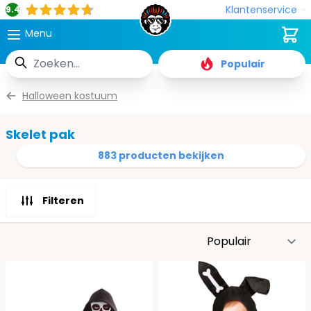
Klantenservice
9.4
Cart
Menu
Zoek
Populair
Ga naar de inhoud
Halloween kostuum
Skelet pak
883 producten bekijken
Filteren
S