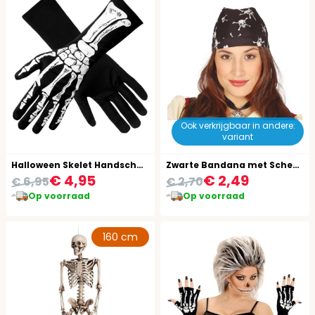
Ook verkrijgbaar in andere:
variant
Halloween Skelet Handschoenen
Zwarte Bandana met Schedels
€ 4,95
€ 2,49
€ 6,95
€ 2,70
Op voorraad
Op voorraad
160 cm