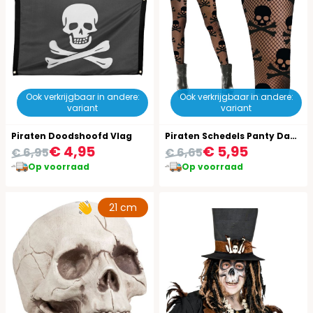
Ook verkrijgbaar in andere:
Ook verkrijgbaar in andere:
variant
variant
Piraten Doodshoofd Vlag
Piraten Schedels Panty Dames Halloween
€ 4,95
€ 5,95
€ 6,95
€ 6,65
Op voorraad
Op voorraad
21 cm