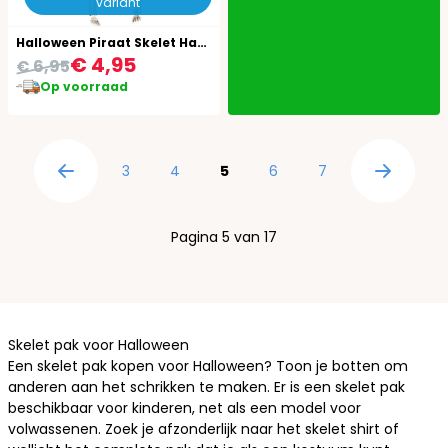
variant
Halloween Piraat Skelet Hangend
€ 4,95
€ 6,95
Op voorraad
Pagina
Pagina
Pagina
U lees momenteel pagina
Pagina
Pagina
3
4
5
6
7
Pagina
Pagina
Pagina 5 van 17
Skelet pak voor Halloween
Een skelet pak kopen voor Halloween? Toon je botten om
anderen aan het schrikken te maken. Er is een skelet pak
beschikbaar voor kinderen, net als een model voor
volwassenen. Zoek je afzonderlijk naar het skelet shirt of