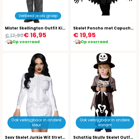
Verkleed je als groep
Mister Skellington Outfit Kind
Skelet Poncho met Capuchon Meisjes
€ 16,95
€ 19,95
€ 17,90
Op voorraad
Op voorraad
Ook verkrijgbaar in andere:
Ook verkrijgbaar in andere:
kleur
variant
Sexy Skelet Jurkje Wit Stretch
Schattig Skully Skelet Outfit Kind