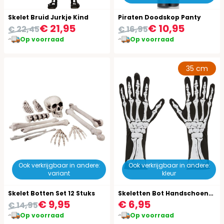
Skelet Bruid Jurkje Kind
Piraten Doodskop Panty
€ 21,95
€ 10,95
€ 22,45
€ 16,95
Op voorraad
Op voorraad
35 cm
Ook verkrijgbaar in andere:
Ook verkrijgbaar in andere:
variant
kleur
Skelet Botten Set 12 Stuks
Skeletten Bot Handschoenen One-Size-Volwassenen
€ 9,95
€ 6,95
€ 14,95
Op voorraad
Op voorraad