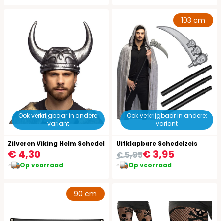
103 cm
Ook verkrijgbaar in andere:
Ook verkrijgbaar in andere:
variant
variant
Zilveren Viking Helm Schedel
Uitklapbare Schedelzeis
€ 4,30
€ 3,95
€ 5,95
Op voorraad
Op voorraad
90 cm