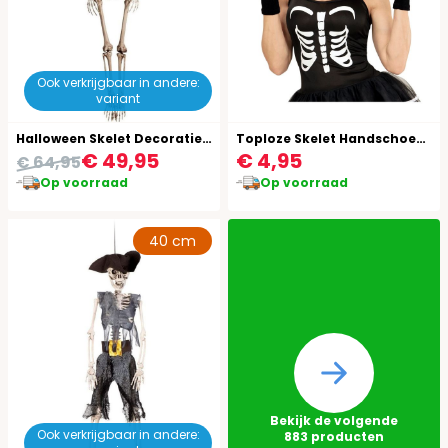
Ook verkrijgbaar in andere:
variant
Halloween Skelet Decoratie Hangend
Toploze Skelet Handschoenen
€ 49,95
€ 4,95
€ 64,95
Op voorraad
Op voorraad
40 cm
Bekijk de volgende
Ook verkrijgbaar in andere:
883
producten