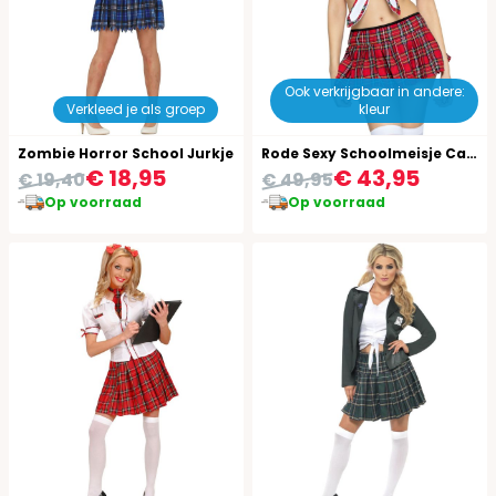
Ook verkrijgbaar in andere:
Verkleed je als groep
kleur
Zombie Horror School Jurkje
Rode Sexy Schoolmeisje Carnaval
€ 18,95
€ 43,95
€ 19,40
€ 49,95
Op voorraad
Op voorraad