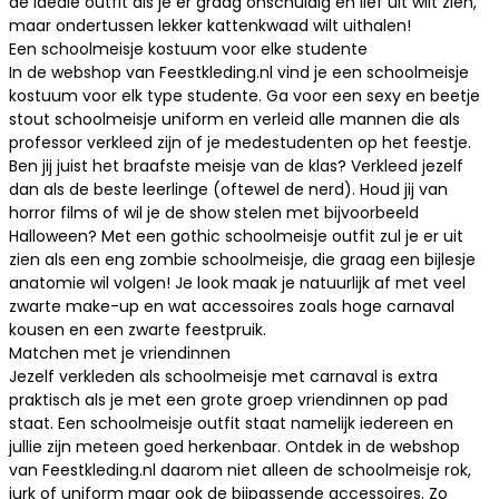
dé ideale outfit als je er graag onschuldig en lief uit wilt zien,
maar ondertussen lekker kattenkwaad wilt uithalen!
Een schoolmeisje kostuum voor elke studente
In de webshop van Feestkleding.nl vind je een schoolmeisje
kostuum voor elk type studente. Ga voor een sexy en beetje
stout schoolmeisje uniform en verleid alle mannen die als
professor verkleed
zijn of je medestudenten op het feestje.
Ben jij juist het braafste meisje van de klas? Verkleed jezelf
dan als de beste leerlinge (oftewel de nerd). Houd jij van
horror films of wil je de show stelen met bijvoorbeeld
Halloween? Met een gothic schoolmeisje outfit zul je er uit
zien als een eng zombie schoolmeisje, die graag een bijlesje
anatomie wil volgen! Je look maak je natuurlijk af met veel
zwarte make-up en wat accessoires zoals hoge
carnaval
kousen
en een zwarte
feestpruik
.
Matchen met je vriendinnen
Jezelf verkleden als schoolmeisje met carnaval is extra
praktisch als je met een grote groep vriendinnen op pad
staat. Een schoolmeisje outfit staat namelijk iedereen en
jullie zijn meteen goed herkenbaar. Ontdek in de webshop
van Feestkleding.nl daarom niet alleen de schoolmeisje rok,
jurk of uniform maar ook de bijpassende accessoires. Zo