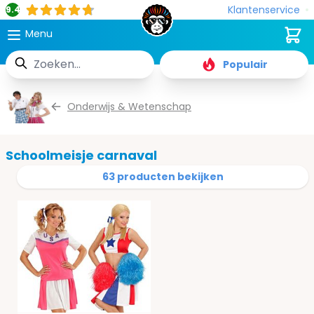
Klantenservice
9.4
Cart
Menu
Zoek
Populair
Ga naar de inhoud
Onderwijs & Wetenschap
Schoolmeisje carnaval
63 producten bekijken