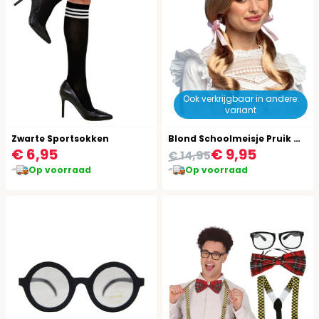
Ook verkrijgbaar in andere:
variant
Zwarte Sportsokken
Blond Schoolmeisje Pruik met Strikjes
€ 6,95
€ 9,95
€ 14,95
Op voorraad
Op voorraad