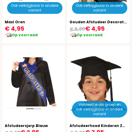
Ook verkrijgbaar in andere:
Ook verkrijgbaar in andere:
variant
variant
Maxi Oren
Gouden Afstudeer Decoratie Gordijn
€ 4,95
€ 4,95
€ 5,30
Op voorraad
Op voorraad
Verkleed je als groep en
ook verkrijgbaar in andere:
variant
Afstudeersjerp Blauw
Afstudeerhoed Kinderen Zwart