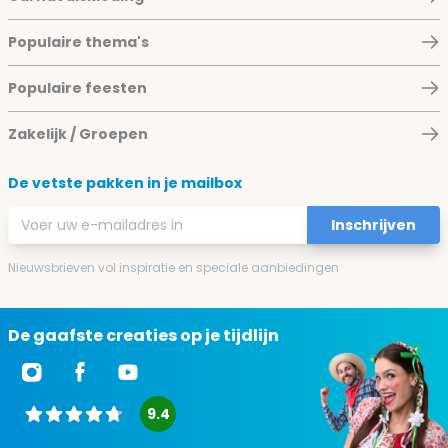
Populaire thema's
Populaire feesten
Zakelijk / Groepen
De vetste pakken in je mailbox
E-mailadres
Inschrijven
Nieuwsbrieven vol inspiratie en speciale aanbiedingen
De gaafste creaties op je tijdlijn
9.4