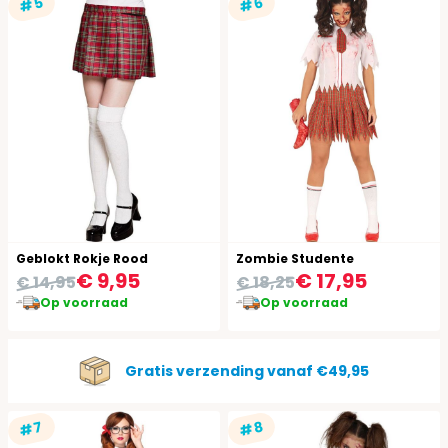
#5
#6
Geblokt Rokje Rood
Zombie Studente
€ 9,95
€ 17,95
€ 14,95
€ 18,25
Op voorraad
Op voorraad
Gratis verzending vanaf €49,95
#7
#8