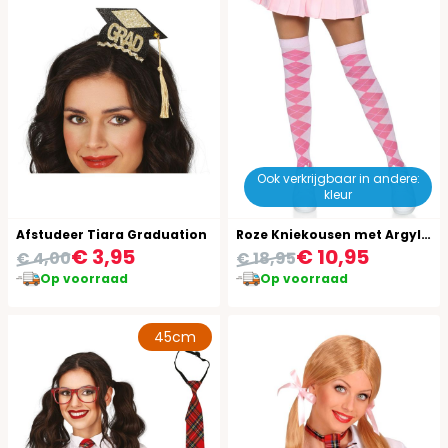
Ook verkrijgbaar in andere:
kleur
Afstudeer Tiara Graduation
Roze Kniekousen met Argyle Patroon
€ 3,95
€ 10,95
€ 4,00
€ 18,95
Op voorraad
Op voorraad
45cm