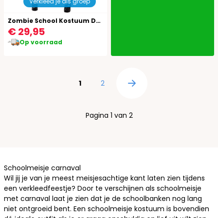
Verkleed je als groep
Zombie School Kostuum Dames
€ 29,95
Op voorraad
Pagina
U lees momenteel pagina
Pagina
1
2
Pagina
Pagina 1 van 2
Schoolmeisje carnaval
Wil jij je van je meest meisjesachtige kant laten zien tijdens
een verkleedfeestje? Door te verschijnen als schoolmeisje
met carnaval laat je zien dat je de schoolbanken nog lang
niet ontgroeid bent. Een schoolmeisje kostuum is bovendien