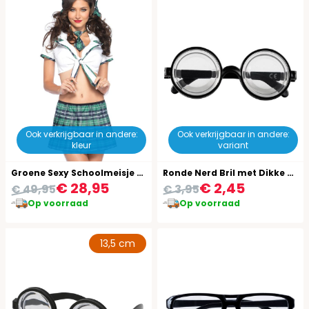
Ook verkrijgbaar in andere:
Ook verkrijgbaar in andere:
kleur
variant
Groene Sexy Schoolmeisje Carnaval
Ronde Nerd Bril met Dikke Glazen
€ 28,95
€ 2,45
€ 49,95
€ 3,95
Op voorraad
Op voorraad
13,5 cm