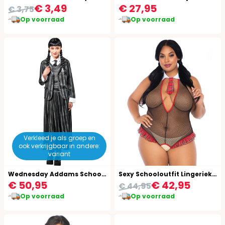
€ 3,49
€ 27,95
€ 3,75
Op voorraad
Op voorraad
Verkleed je als groep en
ook verkrijgbaar in andere:
variant
Wednesday Addams School Uniform Outfit Vrouwen Addams Family
Sexy Schooloutfit Lingeriekostuum Groot Dames
€ 50,95
€ 42,95
€ 44,95
Op voorraad
Op voorraad