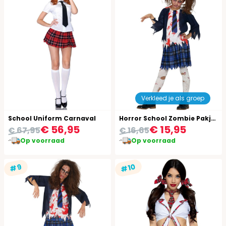
Verkleed je als groep
School Uniform Carnaval
Horror School Zombie Pakje Meisje
€ 56,95
€ 15,95
€ 67,95
€ 16,65
Op voorraad
Op voorraad
#10
#9