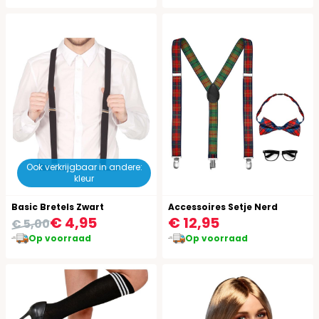
Ook verkrijgbaar in andere:
kleur
Basic Bretels Zwart
Accessoires Setje Nerd
€ 4,95
€ 12,95
€ 5,00
Op voorraad
Op voorraad