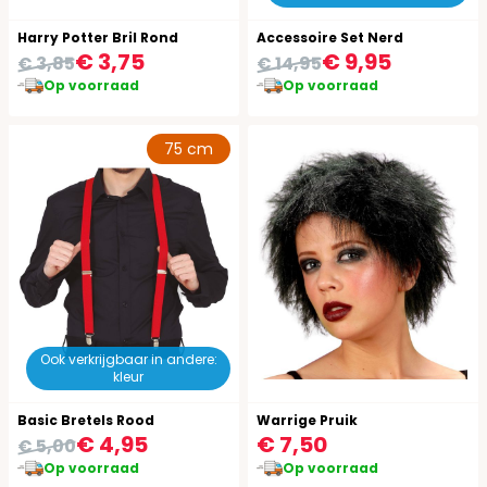
Harry Potter Bril Rond
Accessoire Set Nerd
€ 3,75
€ 9,95
€ 3,85
€ 14,95
Op voorraad
Op voorraad
75 cm
Ook verkrijgbaar in andere:
kleur
Basic Bretels Rood
Warrige Pruik
€ 4,95
€ 7,50
€ 5,00
Op voorraad
Op voorraad