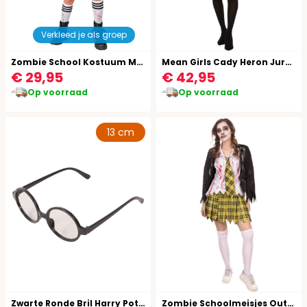
Verkleed je als groep
Zombie School Kostuum Meisjes
Mean Girls Cady Heron Jurk Dames Zwart
€ 29,95
€ 42,95
Op voorraad
Op voorraad
13 cm
Zwarte Ronde Bril Harry Potter
Zombie Schoolmeisjes Outfit Dames Halloween