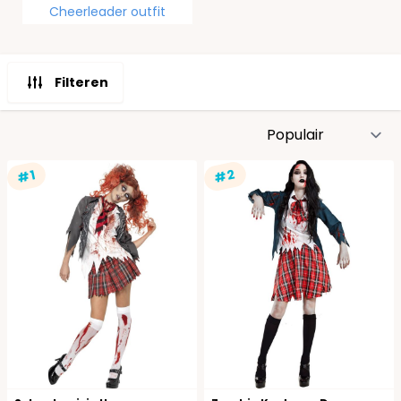
Cheerleader outfit
Filteren
S
#2
#1