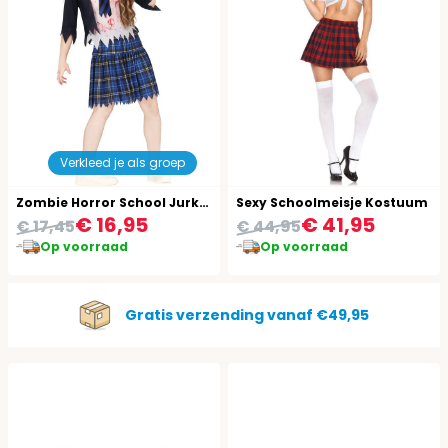
Verkleed je als groep
Zombie Horror School Jurkje Meisjes 14-16 Jaar
Sexy Schoolmeisje Kostuum
€ 16,95
€ 41,95
€ 17,45
€ 44,95
Op voorraad
Op voorraad
Gratis verzending vanaf €49,95