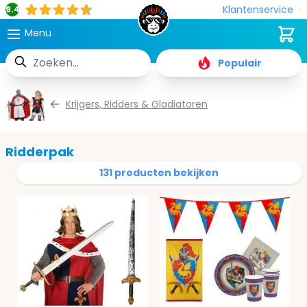
Klantenservice
9.4
Cart
Menu
Zoek
Populair
Ga naar de inhoud
Krijgers, Ridders & Gladiatoren
Ridderpak
131 producten bekijken