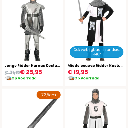
Ook verkrijgbaar in andere:
kleur
Jonge Ridder Harnas Kostuum
Middeleeuwse Ridder Kostuum Kind Wit
€ 25,95
€ 19,95
€ 31,15
Op voorraad
Op voorraad
72,5cm