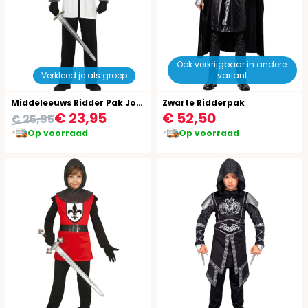
Ook verkrijgbaar in andere:
Verkleed je als groep
variant
Middeleeuws Ridder Pak Jongens 14-16 Jaar
Zwarte Ridderpak
€ 23,95
€ 52,50
€ 25,95
Op voorraad
Op voorraad