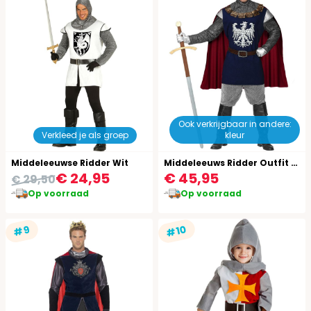
Ook verkrijgbaar in andere:
Verkleed je als groep
kleur
Middeleeuwse Ridder Wit
Middeleeuws Ridder Outfit Mannen
€ 24,95
€ 45,95
€ 29,50
Op voorraad
Op voorraad
#10
#9