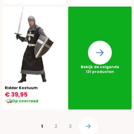
Bekijk de volgende
131
producten
Ridder Kostuum
€ 39,95
Op voorraad
Pagina
U lees momenteel pagina
Pagina
Pagina
1
2
3
Pagina