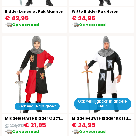
Ridder Lancelot Pak Mannen
Witte Ridder Pak Heren
€ 42,95
€ 24,95
Op voorraad
Op voorraad
Ook verkrijgbaar in andere:
Verkleed je als groep
kleur
Middeleeuwse Ridder Outfit Jongens
Middeleeuwse Ridder Kostuum Heren Wit
€ 21,95
€ 24,95
€ 23,20
Op voorraad
Op voorraad