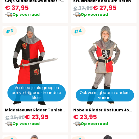
Grijs Middeleeuws Ridder Pakje Jongens
Kruisridder Kostuum Heren
€ 37,95
€ 27,95
€ 37,95
Op voorraad
Op voorraad
#4
#3
Verkleed je als groep en
ook verkrijgbaar in andere:
Ook verkrijgbaar in andere:
kleur
variant
Middeleeuws Ridder Tuniek Heren
Nobele Ridder Kostuum Jongens
€ 23,95
€ 23,95
€ 26,50
Op voorraad
Op voorraad