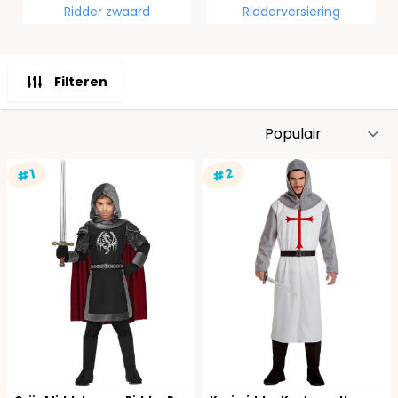
Ridder zwaard
Ridderversiering
Filteren
S
#2
#1