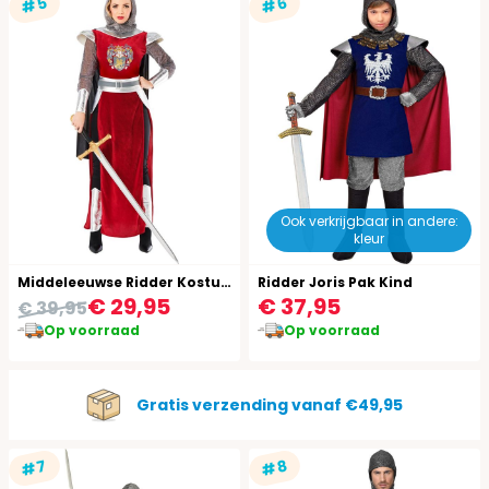
#5
#6
Ook verkrijgbaar in andere:
kleur
Middeleeuwse Ridder Kostuum Dames
Ridder Joris Pak Kind
€ 29,95
€ 37,95
€ 39,95
Op voorraad
Op voorraad
Gratis verzending vanaf €49,95
#7
#8