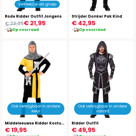
Verkleed je als groep
Rode Ridder Outfit Jongens
Strijder Donker Pak Kind
€ 21,95
€ 42,95
€ 23,25
Op voorraad
Op voorraad
Ook verkrijgbaar in andere:
Ook verkrijgbaar in andere:
kleur
variant
Middeleeuwse Ridder Kostuum Kind Geel
Ridder Outfit
€ 19,95
€ 49,95