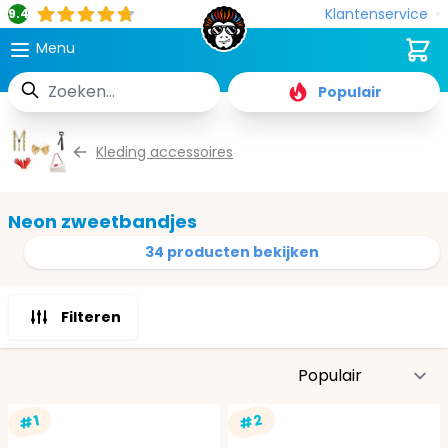
Klantenservice
9.4
Cart
Menu
Zoek
Populair
Ga naar de inhoud
Kleding accessoires
Neon zweetbandjes
34 producten bekijken
Filteren
S
#2
#1