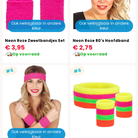
Ook verkrijgbaar in andere:
Ook verkrijgbaar in andere:
kleur
kleur
Neon Roze Zweetbandjes Set
Neon Roze 80's Hoofdband
€ 3,95
€ 2,75
Op voorraad
Op voorraad
#5
#6
Ook verkrijgbaar in andere:
kleur