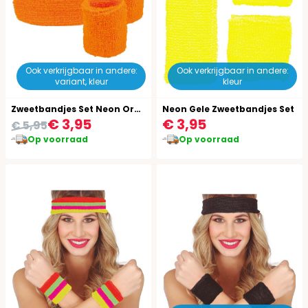
Ook verkrijgbaar in andere:
Ook verkrijgbaar in andere:
variant, kleur
kleur
Zweetbandjes Set Neon Oranje
Neon Gele Zweetbandjes Set
€ 3,95
€ 3,95
€ 5,95
Op voorraad
Op voorraad