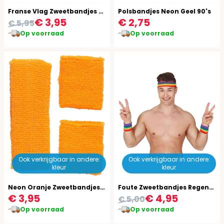
Franse Vlag Zweetbandjes Set
Polsbandjes Neon Geel 90's
€ 3,95
€ 2,75
€ 5,95
Op voorraad
Op voorraad
Ook verkrijgbaar in andere:
Ook verkrijgbaar in andere:
kleur
kleur
Neon Oranje Zweetbandjes Set
Foute Zweetbandjes Regenboog
€ 3,95
€ 4,95
€ 5,00
Op voorraad
Op voorraad