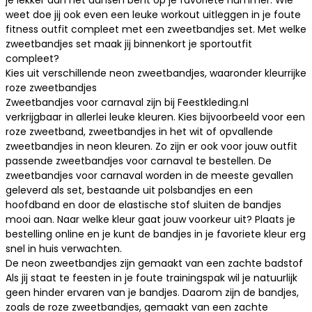
je lekker aan het dansen bent op je favoriete nummer. Wie
weet doe jij ook even een leuke workout uitleggen in je
foute
fitness outfit
compleet met een zweetbandjes set. Met welke
zweetbandjes set maak jij binnenkort je sportoutfit
compleet?
Kies uit verschillende neon zweetbandjes, waaronder kleurrijke
roze zweetbandjes
Zweetbandjes voor carnaval zijn bij Feestkleding.nl
verkrijgbaar in allerlei leuke kleuren. Kies bijvoorbeeld voor een
roze zweetband, zweetbandjes in het wit of opvallende
zweetbandjes in neon kleuren. Zo zijn er ook voor jouw outfit
passende zweetbandjes voor carnaval te bestellen. De
zweetbandjes voor carnaval worden in de meeste gevallen
geleverd als set, bestaande uit polsbandjes en een
hoofdband en door de elastische stof sluiten de bandjes
mooi aan. Naar welke kleur gaat jouw voorkeur uit? Plaats je
bestelling online en je kunt de bandjes in je favoriete kleur erg
snel in huis verwachten.
De neon zweetbandjes zijn gemaakt van een zachte badstof
Als jij staat te feesten in je
foute trainingspak
wil je natuurlijk
geen hinder ervaren van je bandjes. Daarom zijn de bandjes,
zoals de roze zweetbandjes, gemaakt van een zachte