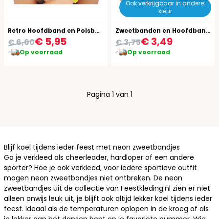
Ook verkrijgbaar in andere:
kleur
Retro Hoofdband en Polsbanden Set
Zweetbanden en Hoofdband Set Zwart
€ 5,95
€ 3,49
€ 6,60
€ 3,75
Op voorraad
Op voorraad
Pagina 1 van 1
Blijf koel tijdens ieder feest met neon zweetbandjes
Ga je
verkleed als cheerleader
, hardloper of een andere
sporter? Hoe je ook verkleed, voor iedere sportieve outfit
mogen neon zweetbandjes niet ontbreken. De neon
zweetbandjes uit de collectie van Feestkleding.nl zien er niet
alleen onwijs leuk uit, je blijft ook altijd lekker koel tijdens ieder
feest. Ideaal als de temperaturen oplopen in de kroeg of als