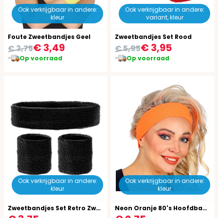
Ook verkrijgbaar in andere:
Ook verkrijgbaar in andere:
kleur
variant, kleur
Foute Zweetbandjes Geel
Zweetbandjes Set Rood
€ 3,49
€ 3,95
€ 3,75
€ 5,95
Op voorraad
Op voorraad
Ook verkrijgbaar in andere:
Ook verkrijgbaar in andere:
kleur
kleur
Zweetbandjes Set Retro Zwart
Neon Oranje 80's Hoofdband