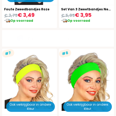
Foute Zweedbandjes Roze
Set Van 3 Zweetbandjes Neon 80's
€ 3,49
€ 3,95
€ 3,75
€ 5,95
Op voorraad
Op voorraad
Gratis verzending vanaf €49,95
#7
#8
Ook verkrijgbaar in andere:
Ook verkrijgbaar in andere:
kleur
kleur