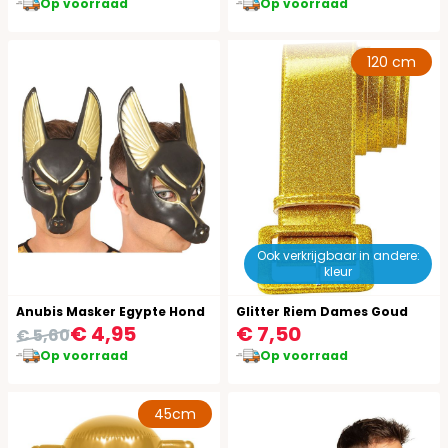
Op voorraad
Op voorraad
120 cm
Ook verkrijgbaar in andere:
kleur
Anubis Masker Egypte Hond
Glitter Riem Dames Goud
€ 4,95
€ 7,50
€ 5,60
Op voorraad
Op voorraad
45cm