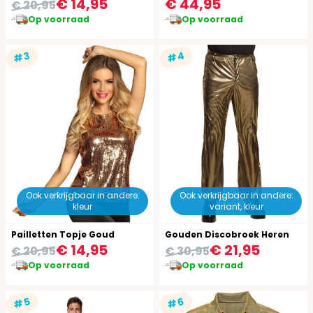
€ 14,95
€ 44,95
€ 20,95
Op voorraad
Op voorraad
#4
#3
Ook verkrijgbaar in andere:
Ook verkrijgbaar in andere:
kleur
variant, kleur
Pailletten Topje Goud
Gouden Discobroek Heren
€ 14,95
€ 21,95
€ 20,95
€ 30,95
Op voorraad
Op voorraad
#5
#6