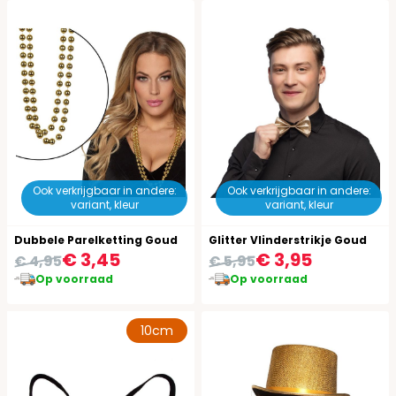
Ook verkrijgbaar in andere:
Ook verkrijgbaar in andere:
variant, kleur
variant, kleur
Dubbele Parelketting Goud
Glitter Vlinderstrikje Goud
€ 3,45
€ 3,95
€ 4,95
€ 5,95
Op voorraad
Op voorraad
10cm