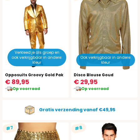
Verkleed je als groep en
ook verkrijgbaar in andere:
Ook verkrijgbaar in andere:
kleur
kleur
Opposuits Groovy Gold Pak
Disco Blouse Goud
€ 89,95
€ 29,95
Op voorraad
Op voorraad
Gratis verzending vanaf €49,95
#7
#8