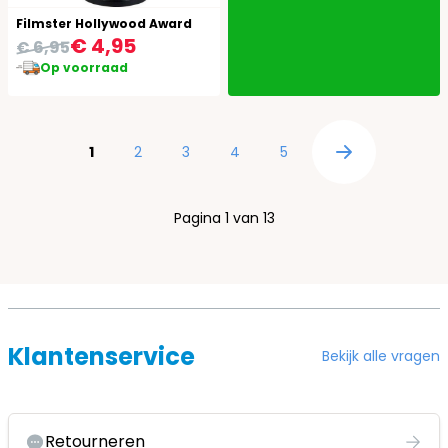
Filmster Hollywood Award
€ 4,95
€ 6,95
Op voorraad
Pagina
U lees momenteel pagina
Pagina
Pagina
Pagina
Pagina
1
2
3
4
5
Pagina
Pagina 1 van 13
Klantenservice
Bekijk alle vragen
Retourneren