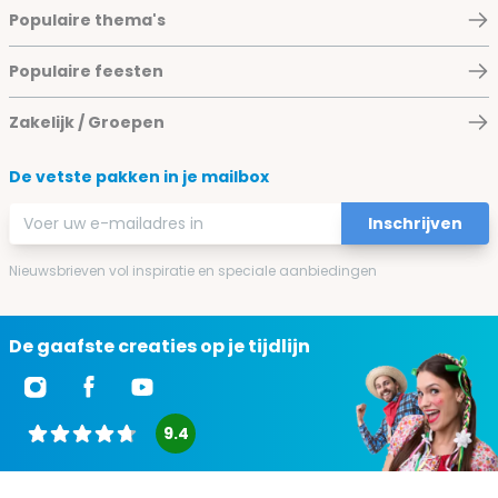
Populaire thema's
Populaire feesten
Zakelijk / Groepen
De vetste pakken in je mailbox
E-mailadres
Inschrijven
Nieuwsbrieven vol inspiratie en speciale aanbiedingen
De gaafste creaties op je tijdlijn
9.4