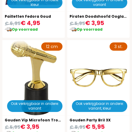
kleur
variant
Pailletten Fedora Goud
Piraten Doodshoofd Ooglap met Oorbel
€ 4,95
€ 3,95
€ 6,95
€ 5,95
Op voorraad
Op voorraad
12 cm
3 st.
Ook verkrijgbaar in andere:
Ook verkrijgbaar in andere:
variant
variant, kleur
Gouden Vip Microfoon Trofee
Gouden Party Bril 3X
€ 3,95
€ 5,95
€ 5,95
€ 8,95