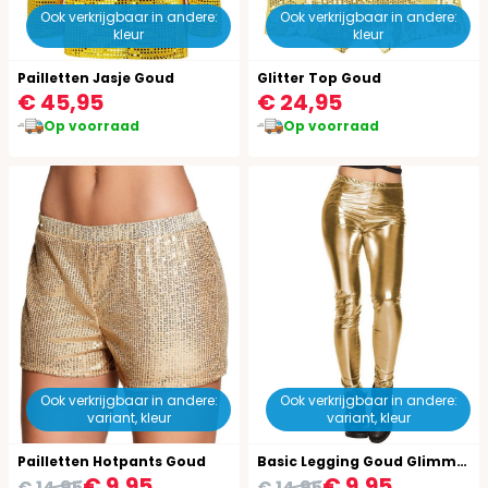
Ook verkrijgbaar in andere:
Ook verkrijgbaar in andere:
kleur
kleur
Pailletten Jasje Goud
Glitter Top Goud
€ 45,95
€ 24,95
Op voorraad
Op voorraad
Ook verkrijgbaar in andere:
Ook verkrijgbaar in andere:
variant, kleur
variant, kleur
Pailletten Hotpants Goud
Basic Legging Goud Glimmend
€ 9,95
€ 9,95
€ 14,95
€ 14,95