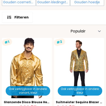
Gouden cosmetica
Gouden kledingstukken
Gouden hoedje
Filteren
S
#2
#1
Ook verkrijgbaar in andere:
Ook verkrijgbaar in andere:
variant, kleur
kleur
Glanzende Disco Blouse Heren Goud
Suitmeister Sequins Blazer Goud