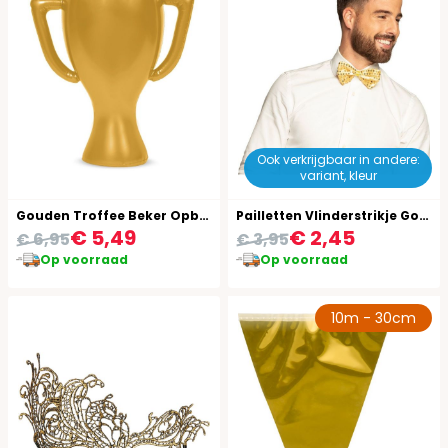
Ook verkrijgbaar in andere:
variant, kleur
Gouden Troffee Beker Opblaasbaar 45Cm
Pailletten Vlinderstrikje Goud
€ 5,49
€ 2,45
€ 6,95
€ 3,95
Op voorraad
Op voorraad
10m - 30cm