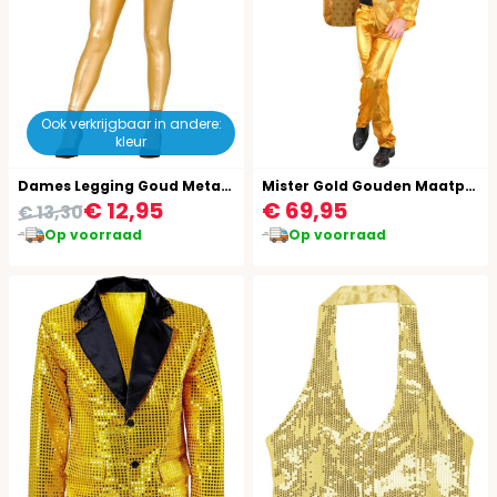
Ook verkrijgbaar in andere:
kleur
Dames Legging Goud Metallic
Mister Gold Gouden Maatpak Mannen
€ 12,95
€ 69,95
€ 13,30
Op voorraad
Op voorraad