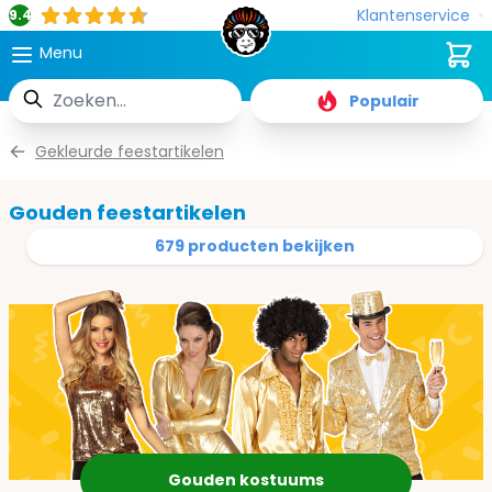
Klantenservice
9.4
Cart
Menu
Zoek
Populair
Ga naar de inhoud
Gekleurde feestartikelen
Gouden feestartikelen
679 producten bekijken
Gouden kostuums