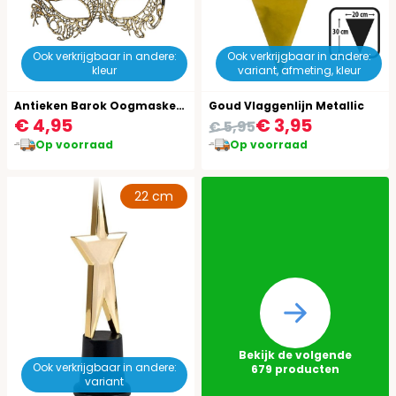
Ook verkrijgbaar in andere:
Ook verkrijgbaar in andere:
kleur
variant, afmeting, kleur
Antieken Barok Oogmasker Goud
Goud Vlaggenlijn Metallic
€ 4,95
€ 3,95
€ 5,95
Op voorraad
Op voorraad
22 cm
Bekijk de volgende
Ook verkrijgbaar in andere:
679
producten
variant