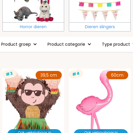
Horror dieren
Dieren slingers
Product groep
Product categorie
Type product
#4
#3
39,5 cm
60cm
Ook verkrijgbaar in
Ook verkrijgbaar in