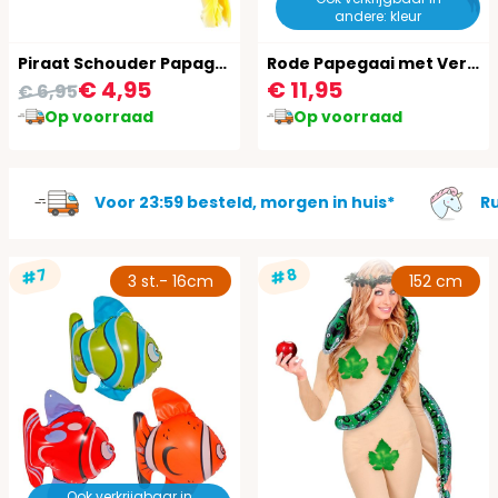
andere: kleur
Piraat Schouder Papagaai
Rode Papegaai met Veren
€ 4,95
€ 11,95
€ 6,95
Op voorraad
Op voorraad
Voor 23:59 besteld, morgen in huis*
R
#7
#8
3 st.- 16cm
152 cm
Ook verkrijgbaar in