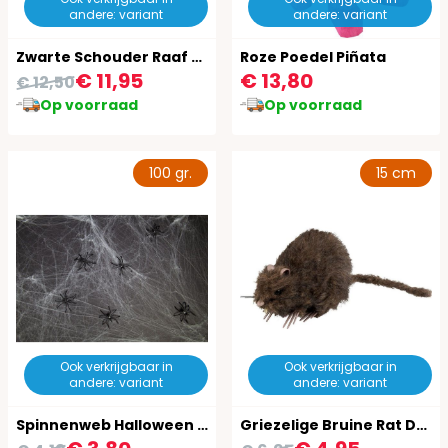
andere: variant
andere: variant
Zwarte Schouder Raaf met Elastiek
Roze Poedel Piñata
€ 11,95
€ 13,80
€ 12,50
Op voorraad
Op voorraad
100 gr.
15 cm
Ook verkrijgbaar in
Ook verkrijgbaar in
andere: variant
andere: variant
Spinnenweb Halloween met 6 Spinnen 100 Gram
Griezelige Bruine Rat Decoratie