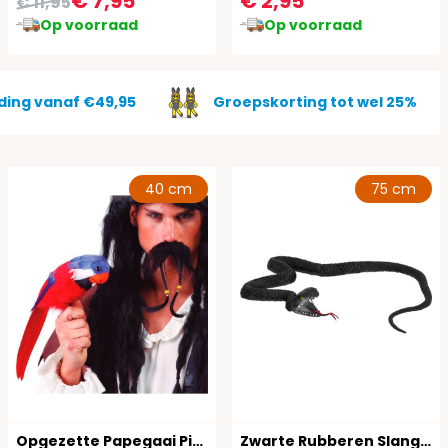
€ 7,95
€ 2,95
€ 11,95
Op voorraad
Op voorraad
ding vanaf €49,95
Groepskorting tot wel 25%
40 cm
75 cm
Opgezette Papegaai Piraat
Zwarte Rubberen Slang 75cm Halloween