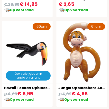
€ 14,95
€ 2,65
€ 20,95
Op voorraad
Op voorraad
60cm
61 cm
Ook verkrijgbaar in
andere: variant
Hawaii Toekan Opblaasbaar 60Cm
Jungle Opblaasbare Aap 61Cm
€ 5,95
€ 4,95
€ 6,09
€ 5,09
Op voorraad
Op voorraad