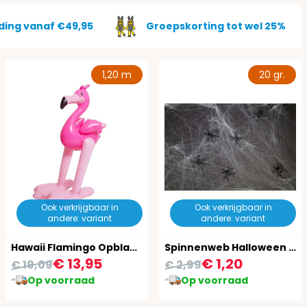
ding vanaf €49,95
Groepskorting tot wel 25%
1,20 m
20 gr.
Ook verkrijgbaar in
Ook verkrijgbaar in
andere: variant
andere: variant
Hawaii Flamingo Opblaasbaar 120Cm
Spinnenweb Halloween met 6 Spinnen 20 Gram
€ 13,95
€ 1,20
€ 19,09
€ 2,99
Op voorraad
Op voorraad