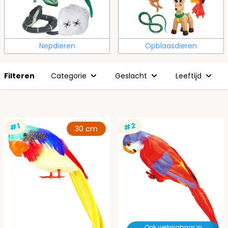
Nepdieren
Opblaasdieren
Filteren
Categorie
Geslacht
Leeftijd
#2
#1
30 cm
Ook verkrijgbaar in