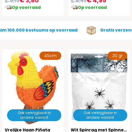
€ 3,80
€ 4,95
€ 4,19
€ 6,95
Op voorraad
Op voorraad
uim 100.000 kostuums op voorraad
Gratis verzen
45cm
20 gr
Ook verkrijgbaar in
Ook verkrijgbaar in
andere: variant
andere: variant
Vrolijke Haan Piñata
Wit Spinrag met Spinnen Halloween