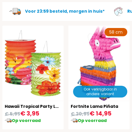
Voor 23:59 besteld, morgen in huis*
R
58 cm
Ook verkrijgbaar in
andere: variant
Hawaii Tropical Party Lampionnen
Fortnite Lama Piñata
€ 3,95
€ 14,95
€ 5,95
€ 20,95
Op voorraad
Op voorraad