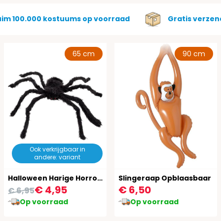
uim 100.000 kostuums op voorraad
Gratis verzen
65 cm
90 cm
Ook verkrijgbaar in
andere: variant
Halloween Harige Horror Spin Decoratie
Slingeraap Opblaasbaar
€ 4,95
€ 6,50
€ 6,95
Op voorraad
Op voorraad