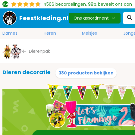
4566
beoordelingen, 98% beveelt ons aan
9.4
Feestkleding.nl
Ons assortiment
Dames
Heren
Meisjes
Jong
Ga naar de inhoud
Dierenpak
Dieren decoratie
380 producten bekijken