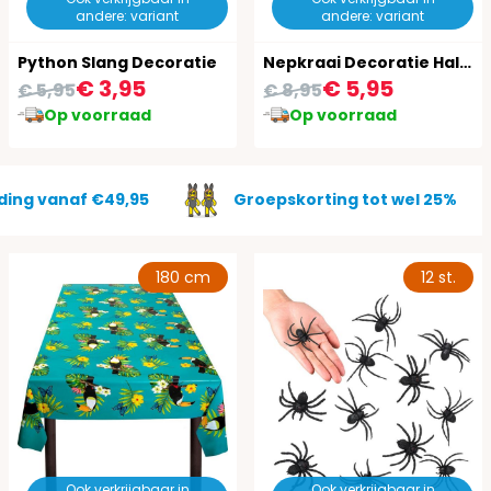
andere: variant
andere: variant
Python Slang Decoratie
Nepkraai Decoratie Halloween
€ 3,95
€ 5,95
€ 5,95
€ 8,95
Op voorraad
Op voorraad
ding vanaf €49,95
Groepskorting tot wel 25%
180 cm
12 st.
Ook verkrijgbaar in
Ook verkrijgbaar in