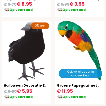
€ 8,95
€ 3,95
€ 9,70
€ 5,95
Op voorraad
Op voorraad
25 cm
Ook verkrijgbaar in
andere: kleur
Halloween Decoratie Zwarte Kraai
Groene Papegaai met Veren
€ 5,95
€ 11,95
€ 6,80
Op voorraad
Op voorraad