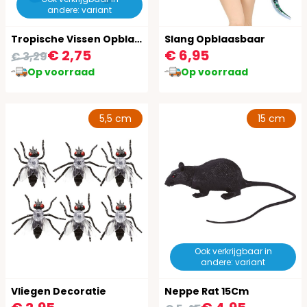
andere: variant
Tropische Vissen Opblaasbaar 3 Stuks
Slang Opblaasbaar
€ 2,75
€ 6,95
€ 3,29
Op voorraad
Op voorraad
5,5 cm
15 cm
Ook verkrijgbaar in
andere: variant
Vliegen Decoratie
Neppe Rat 15Cm