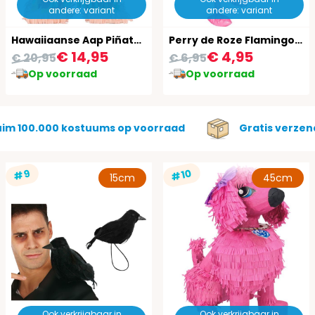
andere: variant
andere: variant
Hawaiiaanse Aap Piñata 39,5 Cm
Perry de Roze Flamingo Opblaasbaar 60Cm
€ 14,95
€ 4,95
€ 20,95
€ 6,95
Op voorraad
Op voorraad
uim 100.000 kostuums op voorraad
Gratis verzen
#10
#9
15cm
45cm
Ook verkrijgbaar in
Ook verkrijgbaar in