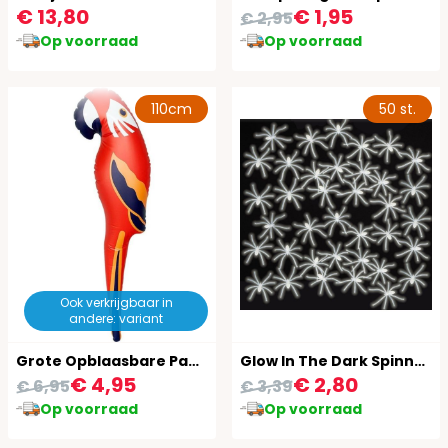
€ 13,80
€ 1,95
€ 2,95
Op voorraad
Op voorraad
110cm
50 st.
Ook verkrijgbaar in
andere: variant
Grote Opblaasbare Papegaai
Glow In The Dark Spinnen Halloween 50 Stuks
€ 4,95
€ 2,80
€ 6,95
€ 3,39
Op voorraad
Op voorraad