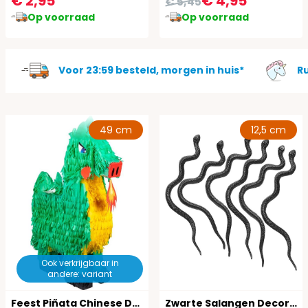
€ 2,95
€ 4,95
€ 5,45
Op voorraad
Op voorraad
Voor 23:59 besteld, morgen in huis*
R
49 cm
12,5 cm
Ook verkrijgbaar in
andere: variant
Feest Piñata Chinese Draak
Zwarte Salangen Decoratie Halloween