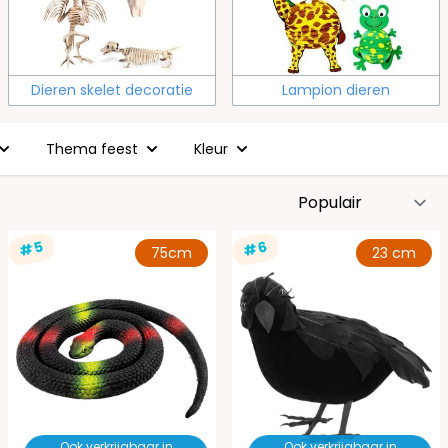
Dieren skelet decoratie
Lampion dieren
Thema feest
Kleur
S
#5
#6
75cm
23 cm
Ook verkrijgbaar in
Ook verkrijgbaar in