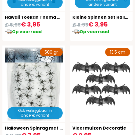
andere: variant
andere: variant
Hawaii Toekan Thema Tafelkleed
Kleine Spinnen Set Halloween 12X
€ 3,95
€ 3,95
€ 5,95
€ 5,95
Op voorraad
Op voorraad
500 gr
13,5 cm
Ook verkrijgbaar in
andere: variant
Halloween Spinrag met Spinnen Wit
Vleermuizen Decoratie